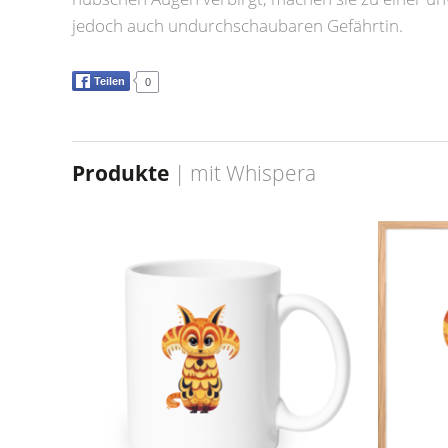
jedoch auch undurchschaubaren Gefährtin.
Teilen
0
Produkte
| mit
Whispera