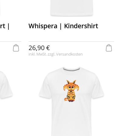
rt |
Whispera | Kindershirt
26,90 €
inkl. MwSt. zzgl.
Versandkosten