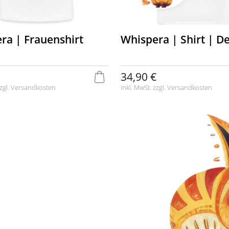
ra | Frauenshirt
Whispera | Shirt | D
34,90 €
zgl.
Versandkosten
inkl. MwSt. zzgl.
Versandkosten