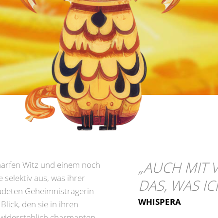
„
AUCH MIT 
charfen Witz und einem noch
 selektiv aus, was ihrer
DAS, WAS IC
nadeten Geheimnisträgerin
WHISPERA
lick, den sie in ihren
widerstehlich charmanten,