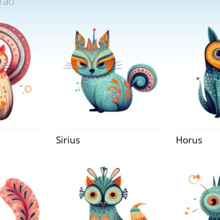
rao
Sirius
Horus