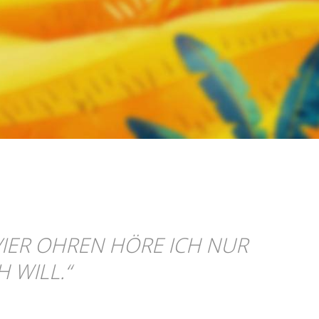
VIER OHREN HÖRE ICH NUR
H WILL.
“