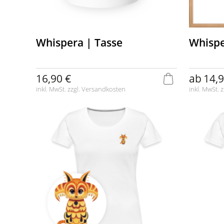
Whispera | Tasse
Whispe
16,90 €
ab
14,9
inkl. MwSt. zzgl.
Versandkosten
inkl. MwSt. z