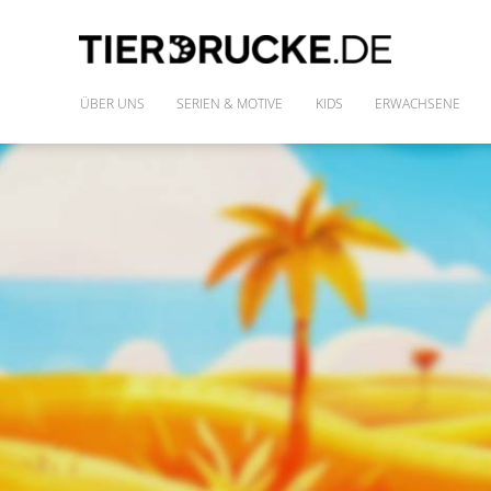
ÜBER UNS
SERIEN & MOTIVE
KIDS
ERWACHSENE
IM WILDEN WALD
SHIRTS
DIE FREUNDE DES PHARAO
FRAUENSHIRTS
MONSTAZ
POLLY & DIE GONS
IM LAND DER DINOSAURIER
ALLE MOTIVE