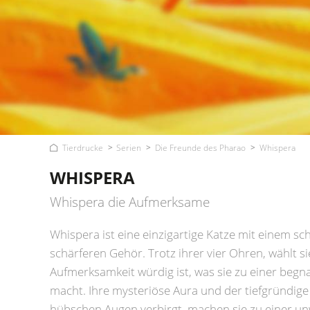
Tierdrucke
Serien
Die Freunde des Pharao
Whispera
WHISPERA
Whispera die Aufmerksame
Whispera ist eine einzigartige Katze mit einem s
schärferen Gehör. Trotz ihrer vier Ohren, wählt sie
Aufmerksamkeit würdig ist, was sie zu einer beg
macht. Ihre mysteriöse Aura und der tiefgründige B
hübschen Augen verbirgt, machen sie zu einer un