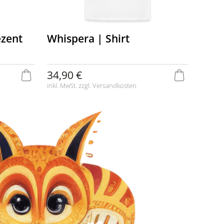
ezent
Whispera | Shirt
34,90 €
inkl. MwSt. zzgl.
Versandkosten