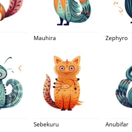
Mauhira
Zephyro
Sebekuru
Anubifar