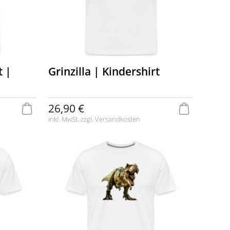
t |
Grinzilla | Kindershirt
26,90 €
inkl. MwSt. zzgl.
Versandkosten