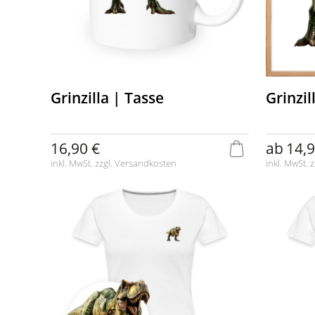
Grinzilla | Tasse
Grinzil
16,90 €
ab
14,9
inkl. MwSt. zzgl.
Versandkosten
inkl. MwSt. z