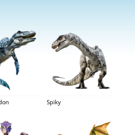
odon
Spiky