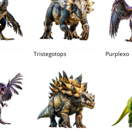
Tristegotops
Purplexo