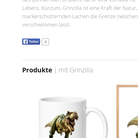
Lebens. Kurzum, Grinzilla ist eine Kraft der Natur
markerschütternden Lachen die Grenze zwischen 
verschwimmen lässt.
Teilen
0
Produkte
| mit
Grinzilla