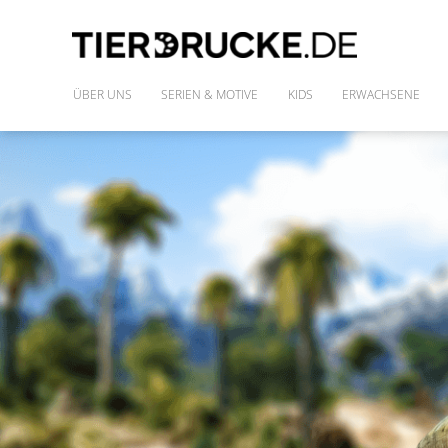
ÜBER UNS
SERIEN & MOTIVE
KIDS
ERWACHSENE
IM WILDEN WALD
SHIRTS
DIE FREUNDE DES PHARAO
FRAUENSHIRTS
MONSTAZ
POLLY & DIE GONS
IM LAND DER DINOSAURIER
ALLE MOTIVE