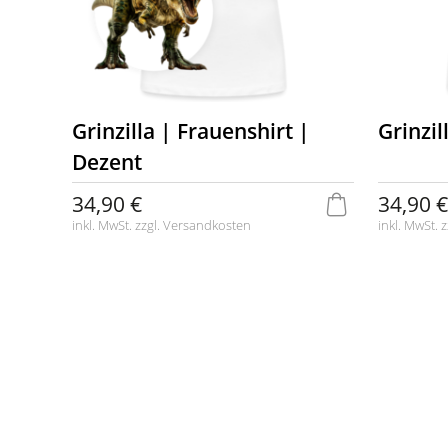
Grinzilla | Frauenshirt |
Grinzil
Dezent
34,90 €
34,90 €
inkl. MwSt. zzgl.
Versandkosten
inkl. MwSt. z