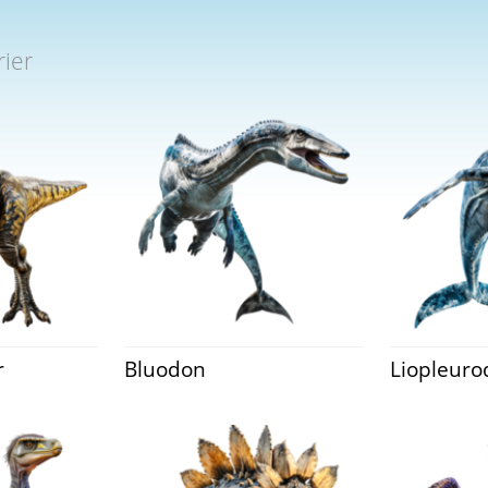
rier
r
Bluodon
Liopleur