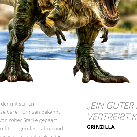
„
EIN GUTER
, der mit seinem
selbaren Grinsen bekannt
VERTREIBT
 von roher Stärke gepaart
GRINZILLA
urchterregenden Zähne und
 die ironischen Aspekte des