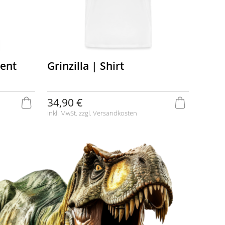
zent
Grinzilla | Shirt
34,90 €
inkl. MwSt. zzgl.
Versandkosten