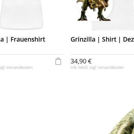
la | Frauenshirt
Grinzilla | Shirt | De
34,90 €
zgl.
Versandkosten
inkl. MwSt. zzgl.
Versandkosten