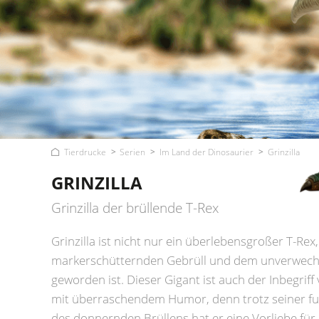
Tierdrucke
Serien
Im Land der Dinosaurier
Grinzilla
GRINZILLA
Grinzilla der brüllende T-Rex
Grinzilla ist nicht nur ein überlebensgroßer T-Rex
markerschütternden Gebrüll und dem unverwech
geworden ist. Dieser Gigant ist auch der Inbegriff
mit überraschendem Humor, denn trotz seiner f
des donnernden Brüllens hat er eine Vorliebe für