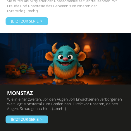
Sie hüten als Mitglieder der Pharaofamilie seit Jahrtausenden mit
Freude und Phantasie das Geheimnis im Inneren der
Pyramide (...mehr)
JETZT ZUR SERIE >
MONSTAZ
Wie in einer zweiten, vor den Augen von Erwachsenen verborgenen
Welt liegt Monstertal zum Greifen nah. Direkt vor unseren, deinen
Augen. Schau genau hin... (...mehr)
JETZT ZUR SERIE >