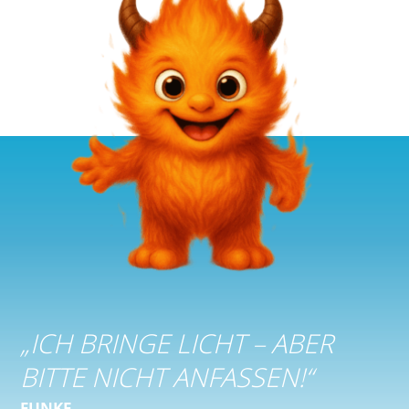
„
ICH BRINGE LICHT – ABER
BITTE NICHT ANFASSEN!
“
FUNKE