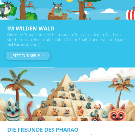
IM WILDEN WALD
Die wilde Truppe um den halbstarken Funky macht den Wald um
sich herum zu einem fabelhaften Ort für Spaß, Abenteuer und ganz
viel Farbe. (mehr...)
JETZT ZUR SERIE >
DIE FREUNDE DES PHARAO