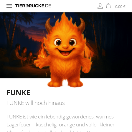
0,00 €
FUNKE
FUNKE will hoch hinaus
FUNKE ist wie ein lebendig gewordenes, warmes
Lagerfeuer – kuschelig, orange und voller kleiner