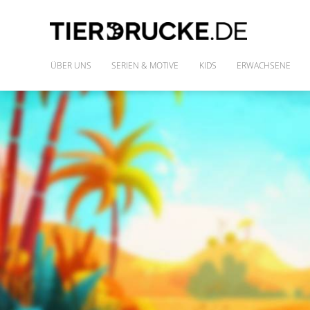
ÜBER UNS
SERIEN & MOTIVE
KIDS
ERWACHSENE
IM WILDEN WALD
SHIRTS
DIE FREUNDE DES PHARAO
FRAUENSHIRTS
MONSTAZ
POLLY & DIE GONS
IM LAND DER DINOSAURIER
ALLE MOTIVE