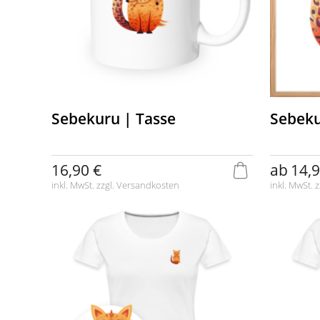
Sebekuru | Tasse
Sebeku
16,90 €
ab
14,9
inkl. MwSt. zzgl.
Versandkosten
inkl. MwSt. z