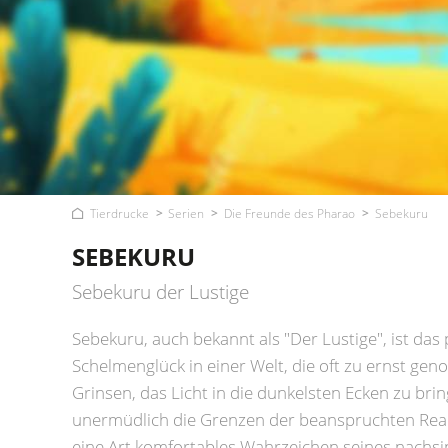
Tierdrucke
Serien
Die Freunde des Pharao
Sebekuru
SEBEKURU
Sebekuru der Lustige
Sebekuru, auch bekannt als "Der Lustige", ist das 
Schelmenglück in einer Welt, die oft zu ernst ge
Grinsen, das Licht in die dunkelsten Ecken zu bri
unermüdlich die Grenzen der beanspruchten Reali
eine Art komfortables Wahrzeichen seines nachs