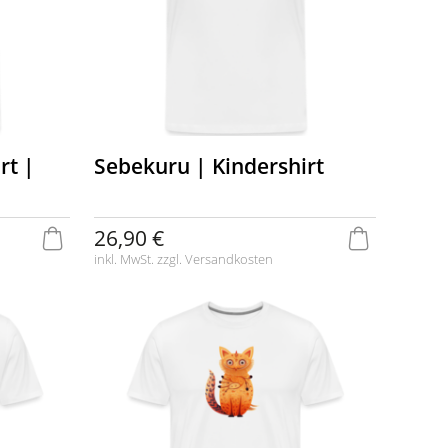
rt |
Sebekuru | Kindershirt
26,90 €
inkl. MwSt. zzgl.
Versandkosten