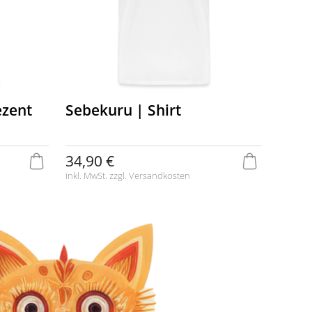
ezent
Sebekuru | Shirt
34,90 €
inkl. MwSt. zzgl.
Versandkosten