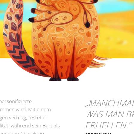
„
MANCHMAL I
personifizierte
nommen wird. Mit einem
WAS MAN BR
ngen vermag, testet er
ERHELLEN.
“
tät, während sein Bart als
innenden Charakters