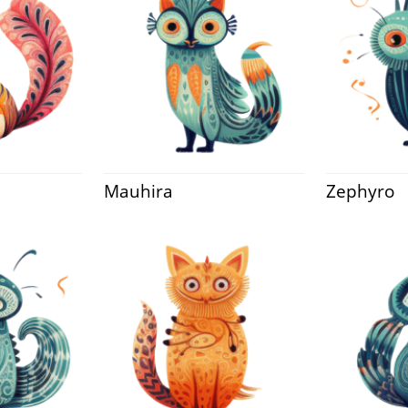
Mauhira
Zephyro