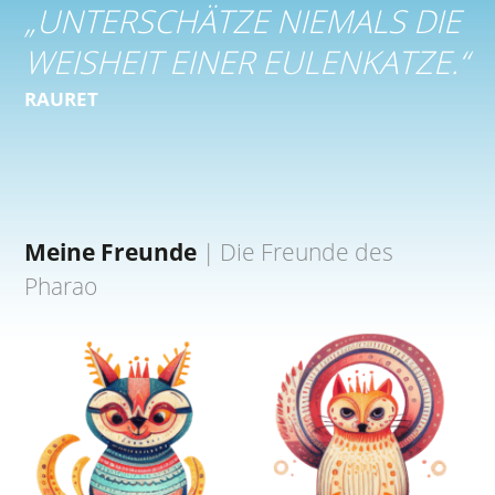
„
UNTERSCHÄTZE NIEMALS DIE
WEISHEIT EINER EULENKATZE.
“
RAURET
Meine Freunde
|
Die Freunde des
Pharao