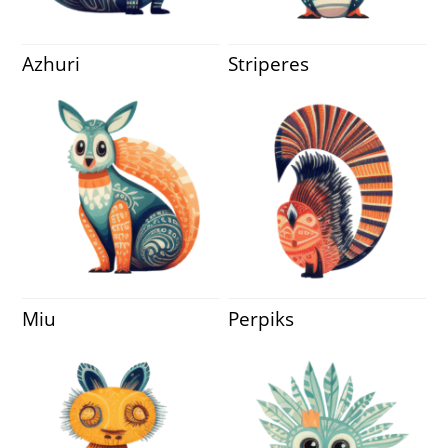
Azhuri
Striperes
Miu
Perpiks