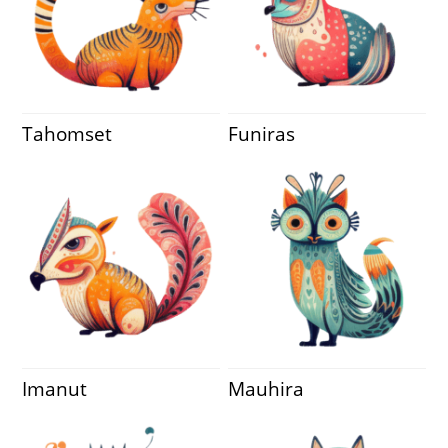
Tahomset
Funiras
Imanut
Mauhira