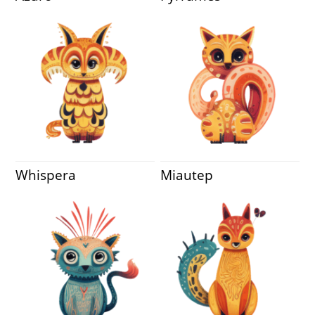
Whispera
Miautep