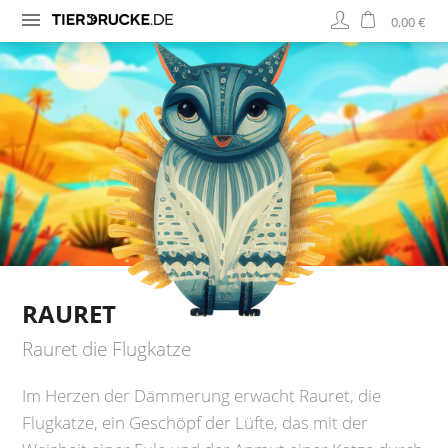
0,00 €
RAURET
Rauret die Flugkatze
Im Herzen der Dämmerung erwacht Rauret, die
Flugkatze, ein Geschöpf der Lüfte, das mit der