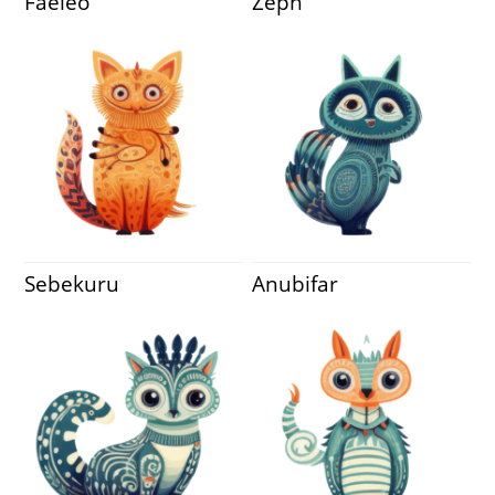
Faeleo
Zeph
Sebekuru
Anubifar