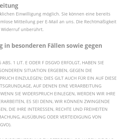
beitung
lichen Einwilligung möglich. Sie können eine bereits
ormlose Mitteilung per E-Mail an uns. Die Rechtmäßigkeit
 Widerruf unberührt.
 in besonderen Fällen sowie gegen
BS. 1 LIT. E ODER F DSGVO ERFOLGT, HABEN SIE
BESONDEREN SITUATION ERGEBEN, GEGEN DIE
CH EINZULEGEN; DIES GILT AUCH FÜR EIN AUF DIESE
HTSGRUNDLAGE, AUF DENEN EINE VERARBEITUNG
WENN SIE WIDERSPRUCH EINLEGEN, WERDEN WIR IHRE
ARBEITEN, ES SEI DENN, WIR KÖNNEN ZWINGENDE
, DIE IHRE INTERESSEN, RECHTE UND FREIHEITEN
DMACHUNG, AUSÜBUNG ODER VERTEIDIGUNG VON
GVO).