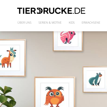
ÜBER UNS
SERIEN & MOTIVE
KIDS
ERWACHSENE
IM WILDEN WALD
SHIRTS
DIE FREUNDE DES PHARAO
FRAUENSHIRTS
MONSTAZ
POLLY & DIE GONS
IM LAND DER DINOSAURIER
ALLE MOTIVE