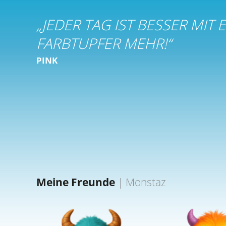
„
JEDER TAG IST BESSER MIT 
FARBTUPFER MEHR!
“
PINK
Meine Freunde
|
Monstaz