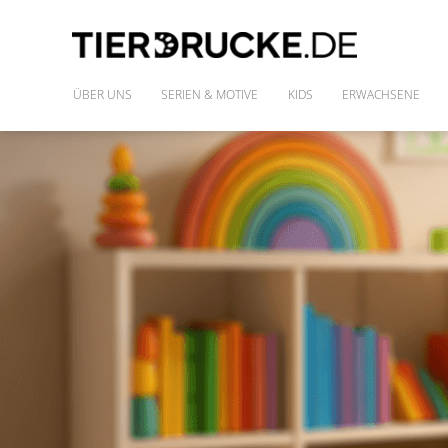
ÜBER UNS
SERIEN & MOTIVE
KIDS
ERWACHSENE
IM WILDEN WALD
SHIRTS
DIE FREUNDE DES PHARAO
FRAUENSHIRTS
MONSTAZ
POLLY & DIE GONS
IM LAND DER DINOSAURIER
ALLE MOTIVE