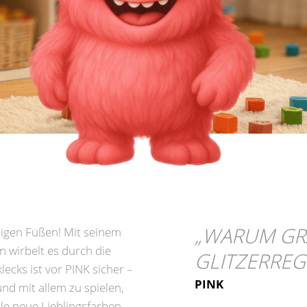
„
WARUM GR
higen Füßen! Mit seinem
wirbelt es durch die
GLITZERREG
ecks ist vor PINK sicher –
PINK
nd mit allem zu spielen,
iele neue Lieblingsfarben.