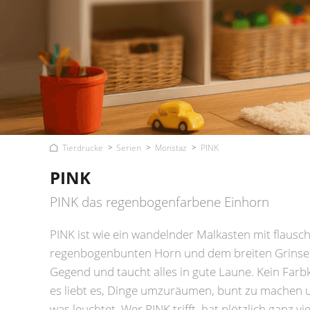
Tierdrucke
Serien
Monstaz
PINK
PINK
PINK das regenbogenfarbene Einhorn
PINK ist wie ein wandelnder Malkasten mit flausc
regenbogenbunten Horn und dem breiten Grinsen 
Gegend und taucht alles in gute Laune. Kein Farbkl
es liebt es, Dinge umzuräumen, bunt zu machen u
was leuchtet. Wer PINK trifft, hat plötzlich ganz v