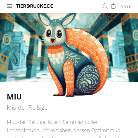
0,00 €
MIU
Miu der Fleißige
Miu, der Fleißige, ist ein Sammler voller
Lebensfreude und Weisheit, dessen Optimismus