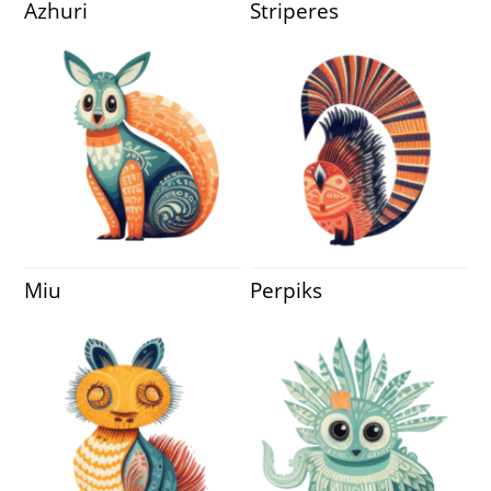
Azhuri
Striperes
Miu
Perpiks