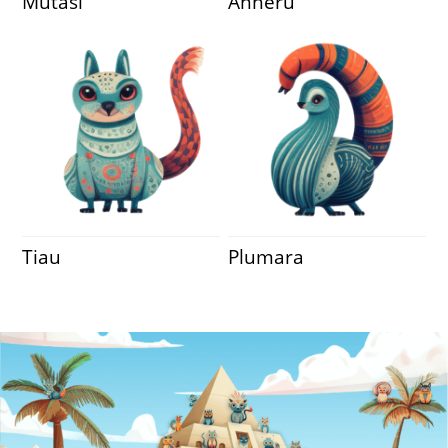
Mutasi
Anheru
Tiau
Plumara