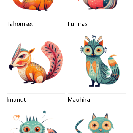
Tahomset
Funiras
Imanut
Mauhira