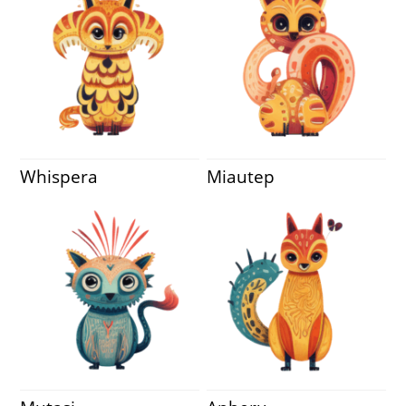
Whispera
Miautep