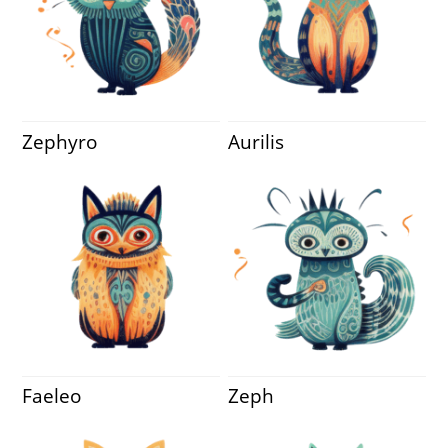
Zephyro
Aurilis
Faeleo
Zeph