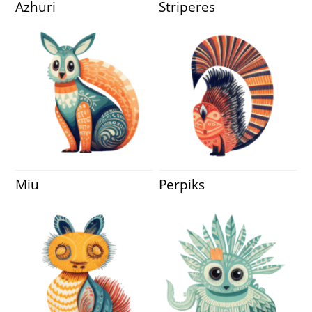
Azhuri
Striperes
Miu
Perpiks