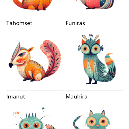
Tahomset
Funiras
Imanut
Mauhira