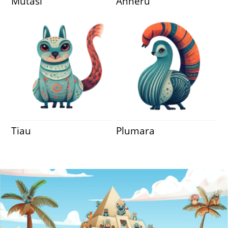
Mutasi
Anheru
Tiau
Plumara