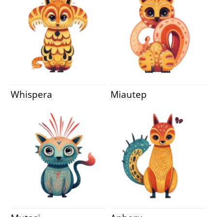
Whispera
Miautep