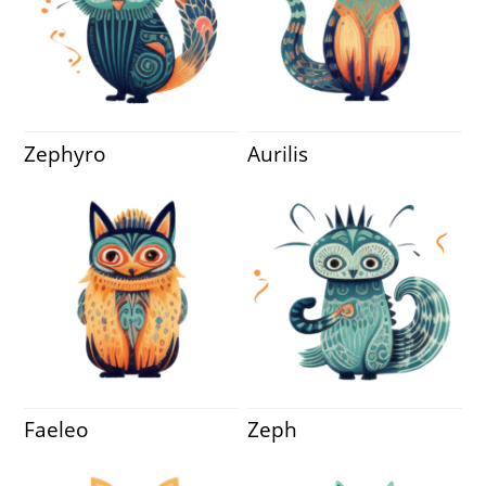
Zephyro
Aurilis
Faeleo
Zeph