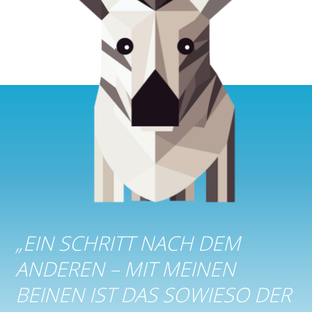
„
EIN SCHRITT NACH DEM
ANDEREN – MIT MEINEN
BEINEN IST DAS SOWIESO DER