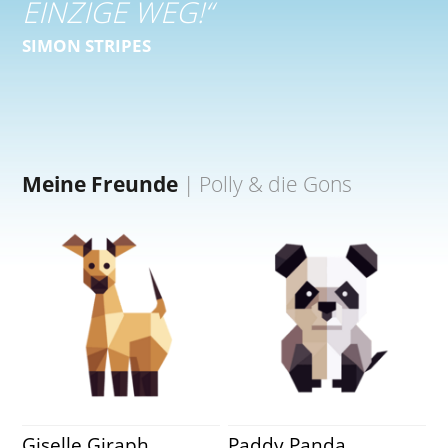
EINZIGE WEG!
“
SIMON STRIPES
Meine Freunde
|
Polly & die Gons
Giselle Giraph
Paddy Panda