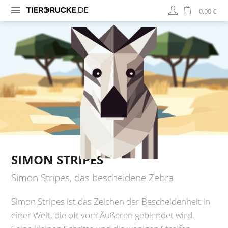
0,00 €
SIMON STRIPES
Simon Stripes, das bescheidene Zebra
Simon Stripes ist das Zeichen der Bescheidenheit in
einer Welt, die oft vom Äußeren geblendet wird.