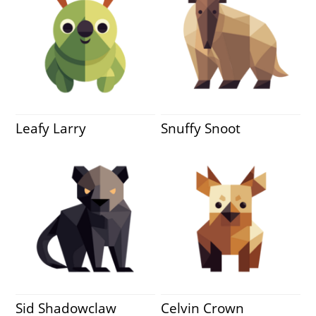
Leafy Larry
Snuffy Snoot
Sid Shadowclaw
Celvin Crown