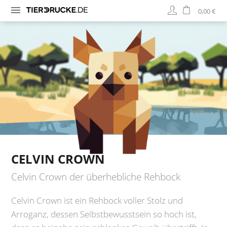
0,00 €
CELVIN CROWN
Celvin Crown der überhebliche Rehbock
Celvin Crown ist ein Rehbock voller Stolz und
Arroganz, dessen Selbstbewusstsein so hoch ist,