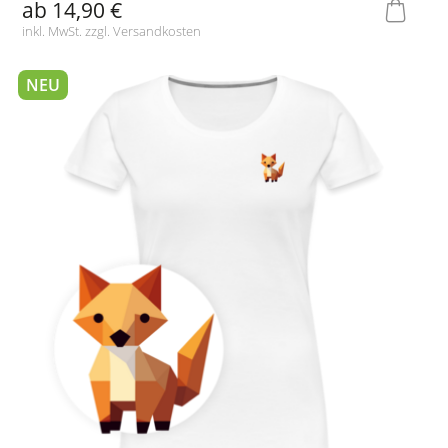
ab
14,90 €
inkl. MwSt. zzgl.
Versandkosten
NEU