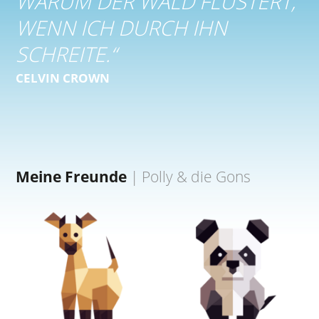
WARUM DER WALD FLÜSTERT,
WENN ICH DURCH IHN
SCHREITE.
“
CELVIN CROWN
Meine Freunde
|
Polly & die Gons