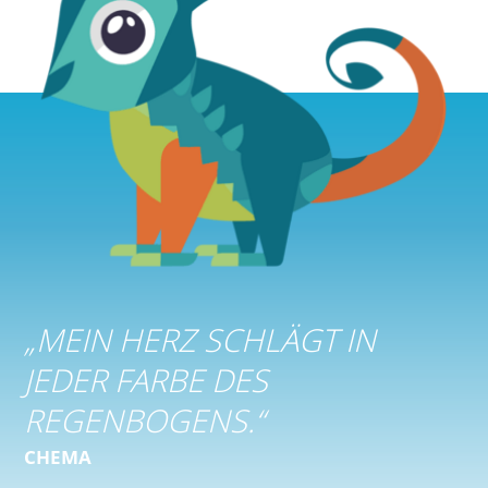
„
MEIN HERZ SCHLÄGT IN
JEDER FARBE DES
REGENBOGENS.
“
CHEMA