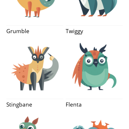
Grumble
Twiggy
Stingbane
Flenta