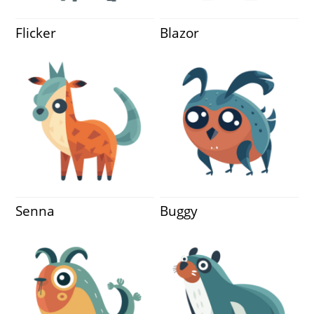
Flicker
Blazor
Senna
Buggy