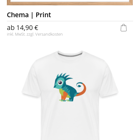
Chema | Print
ab
14,90 €
inkl. MwSt. zzgl.
Versandkosten