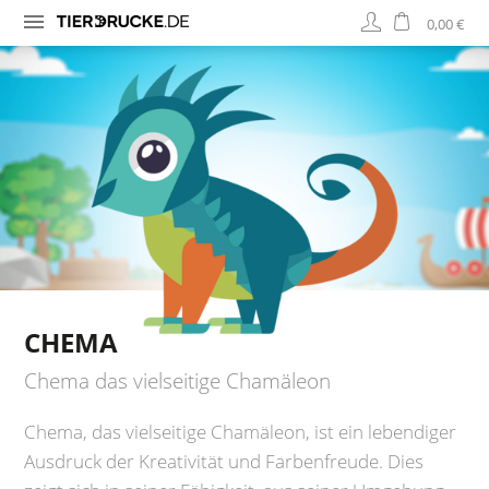
0,00 €
CHEMA
Chema das vielseitige Chamäleon
Chema, das vielseitige Chamäleon, ist ein lebendiger
Ausdruck der Kreativität und Farbenfreude. Dies