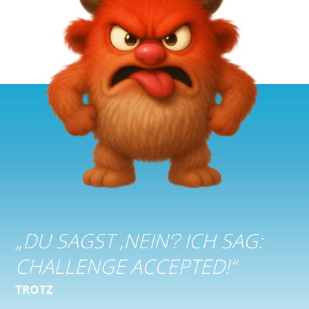
„
DU SAGST ‚NEIN‘? ICH SAG:
CHALLENGE ACCEPTED!
“
TROTZ