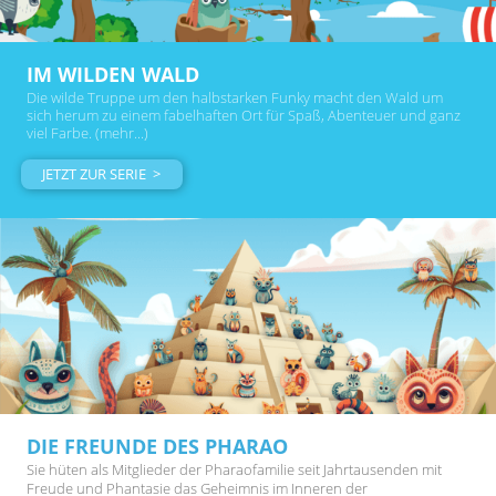
IM WILDEN WALD
Die wilde Truppe um den halbstarken Funky macht den Wald um
sich herum zu einem fabelhaften Ort für Spaß, Abenteuer und ganz
viel Farbe. (mehr...)
JETZT ZUR SERIE >
DIE FREUNDE DES PHARAO
Sie hüten als Mitglieder der Pharaofamilie seit Jahrtausenden mit
Freude und Phantasie das Geheimnis im Inneren der