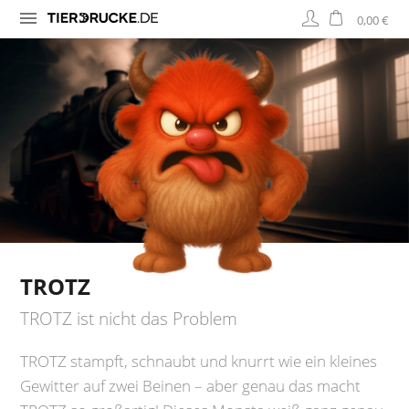
0,00 €
TROTZ
TROTZ ist nicht das Problem
TROTZ stampft, schnaubt und knurrt wie ein kleines
Gewitter auf zwei Beinen – aber genau das macht