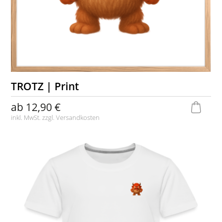
TROTZ | Print
ab
12,90 €
inkl. MwSt. zzgl.
Versandkosten