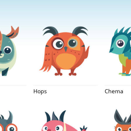
Hops
Chema