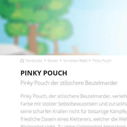
Tierdrucke
Serien
Im wilden Wald
Pinky Pouch
PINKY POUCH
Pinky Pouch der stilsichere Beutelmarder
Pinky Pouch, der stilsichere Beutelmarder, verlei
Farbe mit stolzer Selbstbewusstsein und zurück
seine scharfen Krallen nicht für bösartige Kämpfe,
friedliche Dasein eines Kletterers, welcher die W
Blickwinkel sieht. Zu jeder Gelegenheit bereicher