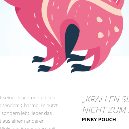
„
KRALLEN S
ht seiner leuchtend pinken
haltendem Charme. Er nutzt
NICHT ZUM 
 sondern lebt lieber das
PINKY POUCH
elt aus einem anderen
t Pinky die Atmosphäre mit