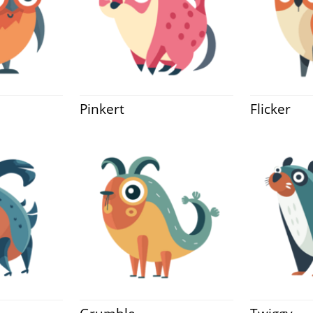
Pinkert
Flicker