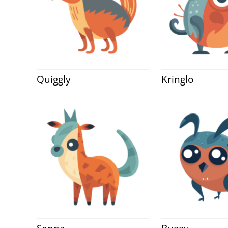
Quiggly
Kringlo