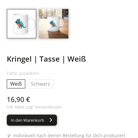
Kringel | Tasse | Weiß
Farbe auswählen
Weiß
Schwarz
16,90 €
inkl. MwSt. zzgl.
Versandkosten
In den Warenkorb
Individuell nach deiner Bestellung für Dich produziert