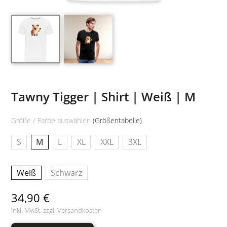
Tawny Tigger | Shirt | Weiß | M
Größe / Farbe auswählen
(Größentabelle)
S
M
L
XL
XXL
3XL
Weiß
Schwarz
34,90 €
inkl. MwSt. zzgl.
Versandkosten