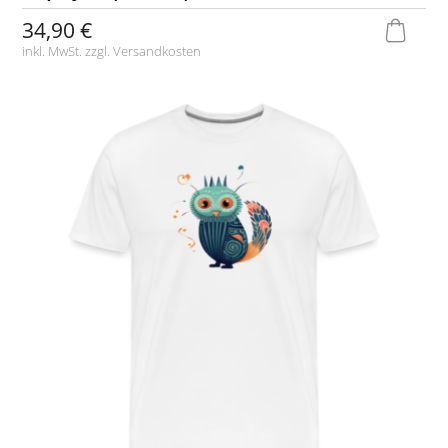
34,90 €
inkl. MwSt. zzgl.
Versandkosten