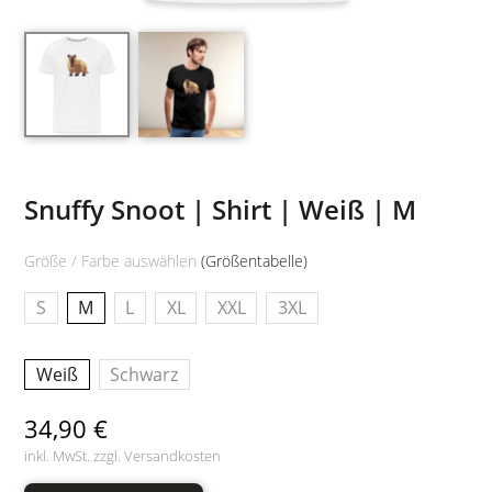
Snuffy Snoot | Shirt | Weiß | M
Größe / Farbe auswählen
(Größentabelle)
S
M
L
XL
XXL
3XL
Weiß
Schwarz
34,90 €
inkl. MwSt. zzgl.
Versandkosten