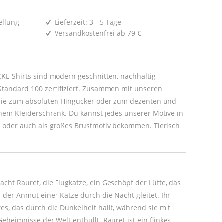
ellung
Lieferzeit: 3 - 5 Tage
Versandkostenfrei ab 79 €
E Shirts sind modern geschnitten, nachhaltig
tandard 100 zertifiziert. Zusammen mit unseren
um dezenten und
r Motive in
oder auch als großes Brustmotiv bekommen. Tierisch
t Rauret, die Flugkatze, ein Geschöpf der Lüfte, das
 der Anmut einer Katze durch die Nacht gleitet. Ihr
tes, das durch die Dunkelheit hallt, während sie mit
eheimnisse der Welt enthüllt. Rauret ist ein flinkes