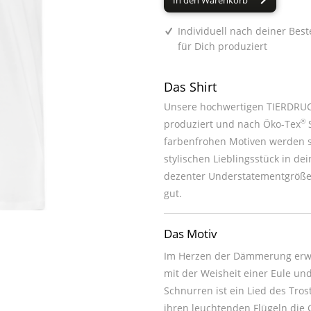
In den Warenkorb
Individuell nach deiner Best
für Dich produziert
Das Shirt
Unsere hochwertigen TIERDRUCK
®
produziert und nach Öko-Tex
S
farbenfrohen Motiven werden sie zum absoluten Hingucker oder z
stylischen Lieblingsstück in deinem Kleiderschrank. Du kannst jedes unsere
dezenter Understatementgröße 
gut.
Das Motiv
Im Herzen der Dämmerung erwach
mit der Weisheit einer Eule und
Schnurren ist ein Lied des Tros
ihren leuchtenden Flügeln die G