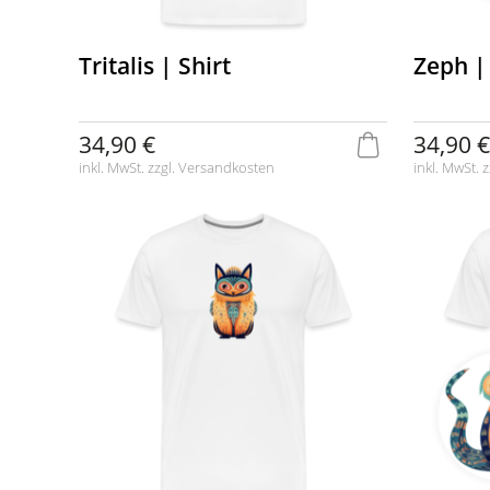
Tritalis | Shirt
Zeph |
34,90 €
34,90 €
inkl. MwSt. zzgl.
Versandkosten
inkl. MwSt. z