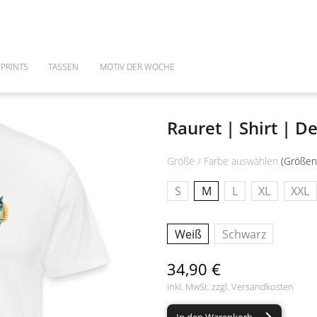
PRINTS
TASSEN
MOTIV DER WOCHE
Rauret | Shirt | D
Größe / Farbe auswählen
(Größen
S
M
L
XL
XXL
Weiß
Schwarz
34,90 €
inkl. MwSt. zzgl.
Versandkosten