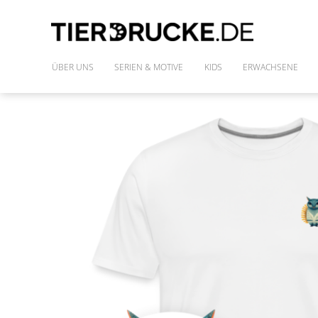
ÜBER UNS
SERIEN & MOTIVE
KIDS
ERWACHSENE
IM WILDEN WALD
SHIRTS
DIE FREUNDE DES PHARAO
FRAUENSHIRTS
MONSTAZ
POLLY & DIE GONS
IM LAND DER DINOSAURIER
ALLE MOTIVE