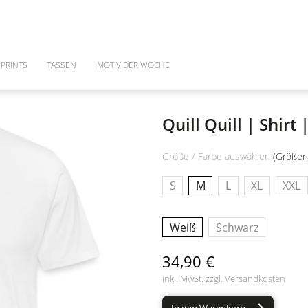
PRINTS
TASSEN
MOTIV DER WOCHE
Quill Quill | Shirt
Größe / Farbe auswählen
(Größen
S
M
L
XL
XXL
Weiß
Schwarz
34,90 €
inkl. MwSt. zzgl.
Versandkosten