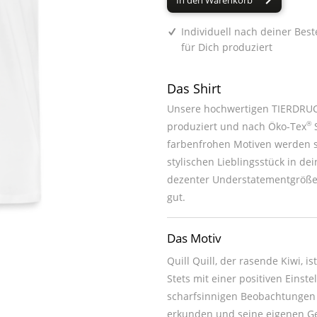
In den Warenkorb
Individuell nach deiner Best
für Dich produziert
Das Shirt
Unsere hochwertigen TIERDRUCK
®
produziert und nach Öko-Tex
S
farbenfrohen Motiven werden sie zum absoluten Hingucker oder z
stylischen Lieblingsstück in deinem Kleiderschrank. Du kannst jedes unsere
dezenter Understatementgröße 
gut.
Das Motiv
Quill Quill, der rasende Kiwi, i
Stets mit einer positiven Einste
scharfsinnigen Beobachtungen 
erkunden und seine eigenen Ge