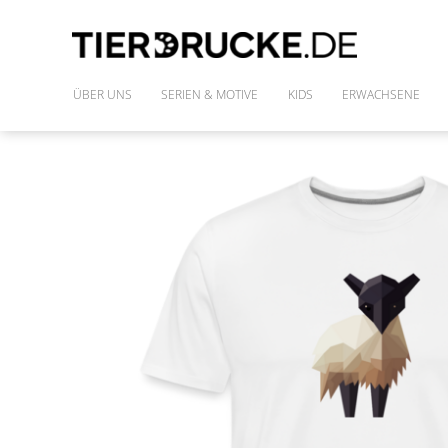
ÜBER UNS
SERIEN & MOTIVE
KIDS
ERWACHSENE
IM WILDEN WALD
SHIRTS
DIE FREUNDE DES PHARAO
FRAUENSHIRTS
MONSTAZ
POLLY & DIE GONS
IM LAND DER DINOSAURIER
ALLE MOTIVE