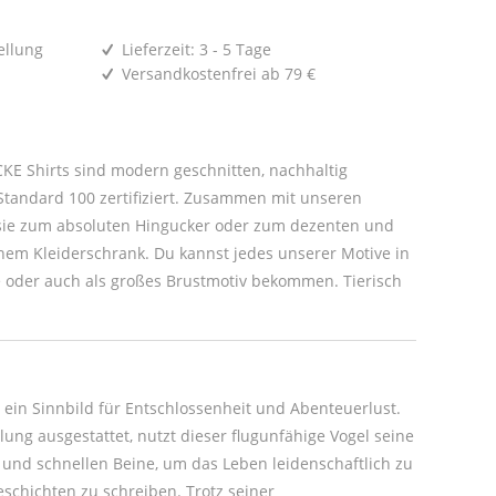
ellung
Lieferzeit: 3 - 5 Tage
Versandkostenfrei ab 79 €
E Shirts sind modern geschnitten, nachhaltig
tandard 100 zertifiziert. Zusammen mit unseren
um dezenten und
r Motive in
oder auch als großes Brustmotiv bekommen. Tierisch
st ein Sinnbild für Entschlossenheit und Abenteuerlust.
llung ausgestattet, nutzt dieser flugunfähige Vogel seine
und schnellen Beine, um das Leben leidenschaftlich zu
schichten zu schreiben. Trotz seiner