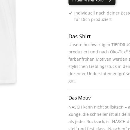
In den Warenkorb
Individuell nach deiner Best
für Dich produziert
Das Shirt
Unsere hochwertigen TIERDRUCK
®
produziert und nach Öko-Tex
S
farbenfrohen Motiven werden sie zum absoluten Hingucker oder z
stylischen Lieblingsstück in deinem Kleiderschrank. Du kannst jedes unsere
dezenter Understatementgröße 
gut.
Das Motiv
NASCH kann nicht stillsitzen –
Zunge, die schneller ist als d
als jeder Rucksack, ist NASCH 
steif und fest, dass „Naschen“ e