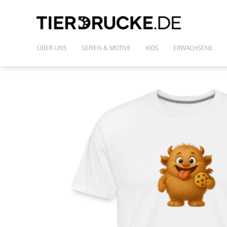
ÜBER UNS
SERIEN & MOTIVE
KIDS
ERWACHSENE
IM WILDEN WALD
SHIRTS
DIE FREUNDE DES PHARAO
FRAUENSHIRTS
MONSTAZ
POLLY & DIE GONS
IM LAND DER DINOSAURIER
ALLE MOTIVE