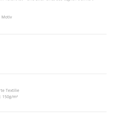
 Motiv
te Textilie
t: 150g/m²