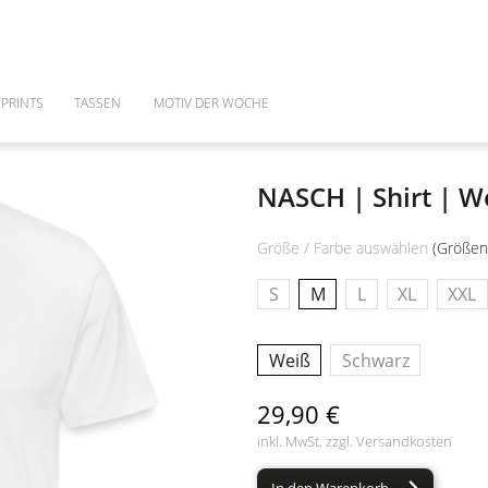
PRINTS
TASSEN
MOTIV DER WOCHE
NASCH | Shirt | W
Größe / Farbe auswählen
(Größen
S
M
L
XL
XXL
Weiß
Schwarz
29,90 €
inkl. MwSt. zzgl.
Versandkosten