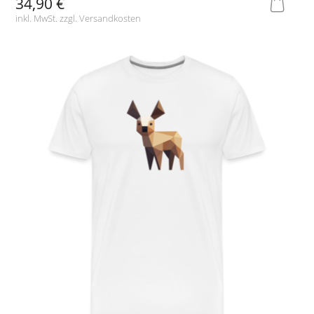
34,90 €
inkl. MwSt. zzgl.
Versandkosten