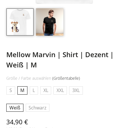
Mellow Marvin | Shirt | Dezent |
Weiß | M
Größe / Farbe auswählen
(Größentabelle)
S
M
L
XL
XXL
3XL
Weiß
Schwarz
34,90 €