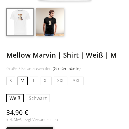
Mellow Marvin | Shirt | Weiß | M
Größe / Farbe auswählen
(Größentabelle)
S
M
L
XL
XXL
3XL
Weiß
Schwarz
34,90 €
inkl. MwSt. zzgl.
Versandkosten