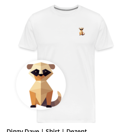
Diggy Dave | Shirt | Dezent