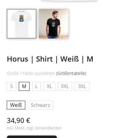
Horus | Shirt | Weiß | M
Größe / Farbe auswählen
(Größentabelle)
S
M
L
XL
XXL
3XL
Weiß
Schwarz
34,90 €
inkl. MwSt. zzgl.
Versandkosten