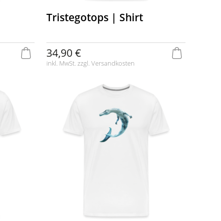
|
Tristegotops | Shirt
34,90 €
inkl. MwSt. zzgl.
Versandkosten