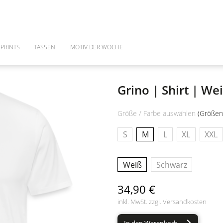
PRINTS
TASSEN
MOTIV DER WOCHE
Grino | Shirt | We
Größe / Farbe auswählen
(Größen
S
M
L
XL
XXL
Weiß
Schwarz
34,90 €
inkl. MwSt. zzgl.
Versandkosten