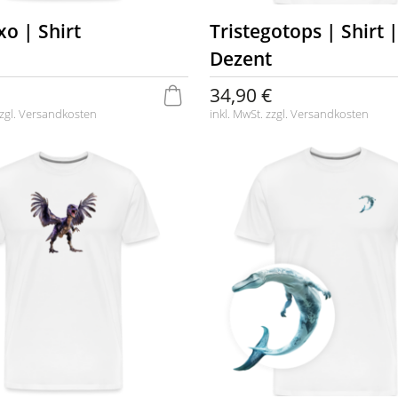
xo | Shirt
Tristegotops | Shirt 
Dezent
34,90 €
zgl.
Versandkosten
inkl. MwSt. zzgl.
Versandkosten