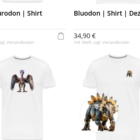
urodon | Shirt
Bluodon | Shirt | De
34,90 €
zgl.
Versandkosten
inkl. MwSt. zzgl.
Versandkosten