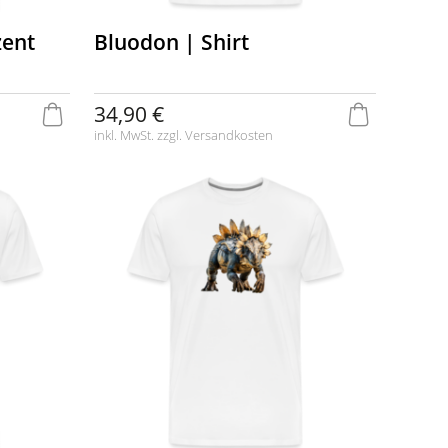
zent
Bluodon | Shirt
34,90 €
inkl. MwSt. zzgl.
Versandkosten