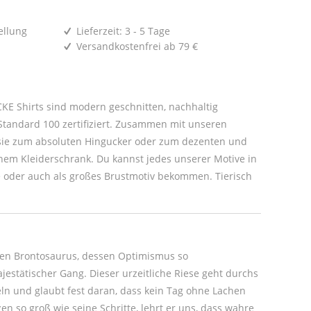
ellung
Lieferzeit: 3 - 5 Tage
Versandkostenfrei ab 79 €
E Shirts sind modern geschnitten, nachhaltig
tandard 100 zertifiziert. Zusammen mit unseren
um dezenten und
r Motive in
oder auch als großes Brustmotiv bekommen. Tierisch
nden Brontosaurus, dessen Optimismus so
ajestätischer Gang. Dieser urzeitliche Riese geht durchs
ln und glaubt fest daran, dass kein Tag ohne Lachen
en so groß wie seine Schritte, lehrt er uns, dass wahre