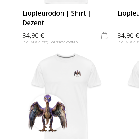
Liopleurodon | Shirt |
Liople
Dezent
34,90 €
34,90 €
inkl. MwSt. zzgl.
Versandkosten
inkl. MwSt. z