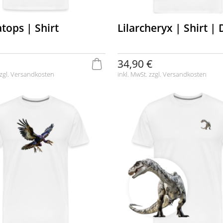
tops | Shirt
Lilarcheryx | Shirt |
34,90 €
zgl.
Versandkosten
inkl. MwSt. zzgl.
Versandkosten