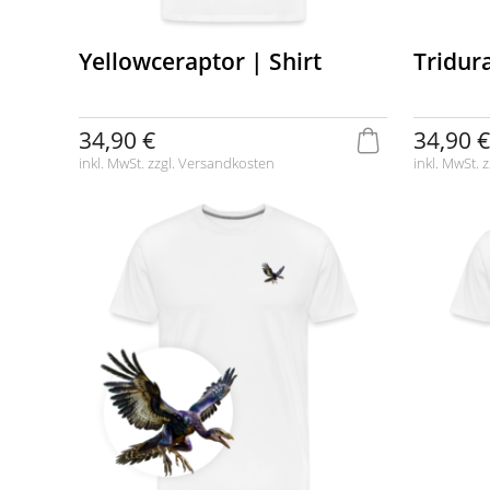
Yellowceraptor | Shirt
Tridura
34,90 €
34,90 €
inkl. MwSt. zzgl.
Versandkosten
inkl. MwSt. z