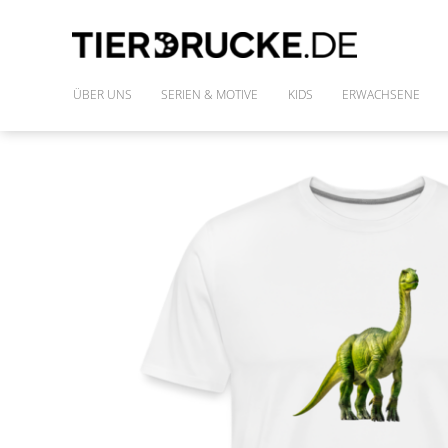
ÜBER UNS
SERIEN & MOTIVE
KIDS
ERWACHSENE
IM WILDEN WALD
SHIRTS
DIE FREUNDE DES PHARAO
FRAUENSHIRTS
MONSTAZ
POLLY & DIE GONS
IM LAND DER DINOSAURIER
ALLE MOTIVE