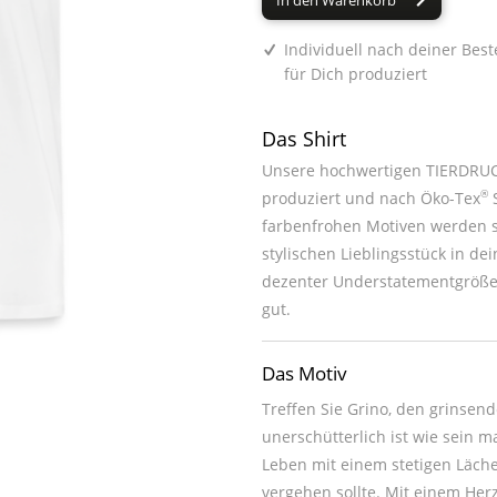
In den Warenkorb
Individuell nach deiner Best
für Dich produziert
Das Shirt
Unsere hochwertigen TIERDRUCK
®
produziert und nach Öko-Tex
S
farbenfrohen Motiven werden sie zum absoluten Hingucker oder z
stylischen Lieblingsstück in deinem Kleiderschrank. Du kannst jedes unsere
dezenter Understatementgröße 
gut.
Das Motiv
Treffen Sie Grino, den grinse
unerschütterlich ist wie sein m
Leben mit einem stetigen Läche
vergehen sollte. Mit einem Herz