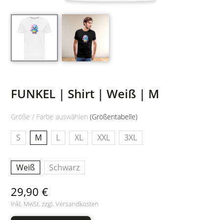
FUNKEL | Shirt | Weiß | M
Größe / Farbe auswählen
(Größentabelle)
S
M
L
XL
XXL
3XL
Weiß
Schwarz
29,90 €
inkl. MwSt. zzgl.
Versandkosten