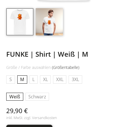
FUNKE | Shirt | Weiß | M
Größe / Farbe auswählen
(Größentabelle)
S
M
L
XL
XXL
3XL
Weiß
Schwarz
29,90 €
inkl. MwSt. zzgl.
Versandkosten