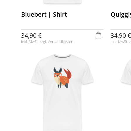
Bluebert | Shirt
Quiggly
34,90 €
34,90 €
inkl. MwSt. zzgl.
Versandkosten
inkl. MwSt. z