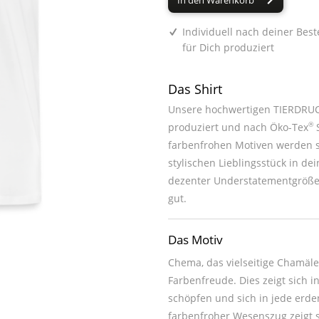
In den Warenkorb
Individuell nach deiner Best
für Dich produziert
Das Shirt
Unsere hochwertigen TIERDRUCK
®
produziert und nach Öko-Tex
S
farbenfrohen Motiven werden sie zum absoluten Hingucker oder z
stylischen Lieblingsstück in deinem Kleiderschrank. Du kannst jedes unsere
dezenter Understatementgröße 
gut.
Das Motiv
Chema, das vielseitige Chamäleo
Farbenfreude. Dies zeigt sich i
schöpfen und sich in jede erde
farbenfroher Wesenszug zeigt si