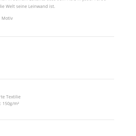
e Welt seine Leinwand ist.
 Motiv
te Textilie
t: 150g/m²