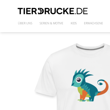
ÜBER UNS
SERIEN & MOTIVE
KIDS
ERWACHSENE
IM WILDEN WALD
SHIRTS
DIE FREUNDE DES PHARAO
FRAUENSHIRTS
MONSTAZ
POLLY & DIE GONS
IM LAND DER DINOSAURIER
ALLE MOTIVE