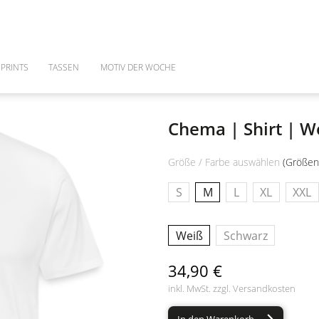
PRINTS
TASSEN
MOTIV DER WOCHE
Chema | Shirt | W
Größe / Farbe auswählen
(Größen
S
M
L
XL
XXL
Weiß
Schwarz
34,90 €
inkl. MwSt. zzgl.
Versandkosten