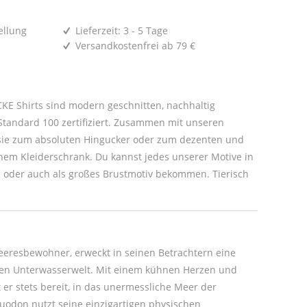
ellung
Lieferzeit: 3 - 5 Tage
Versandkostenfrei ab 79 €
E Shirts sind modern geschnitten, nachhaltig
tandard 100 zertifiziert. Zusammen mit unseren
um dezenten und
r Motive in
oder auch als großes Brustmotiv bekommen. Tierisch
eeresbewohner, erweckt in seinen Betrachtern eine
ollen Unterwasserwelt. Mit einem kühnen Herzen und
t er stets bereit, in das unermessliche Meer der
uodon nutzt seine einzigartigen physischen