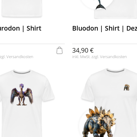
urodon | Shirt
Bluodon | Shirt | De
34,90 €
zgl.
Versandkosten
inkl. MwSt. zzgl.
Versandkosten