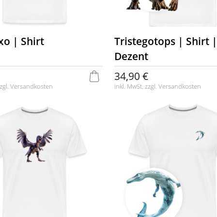
xo | Shirt
Tristegotops | Shirt 
Dezent
34,90 €
zgl.
Versandkosten
inkl. MwSt. zzgl.
Versandkosten