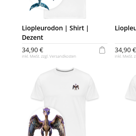
Liopleurodon | Shirt |
Liople
Dezent
34,90 €
34,90 €
inkl. MwSt. zzgl.
Versandkosten
inkl. MwSt. z