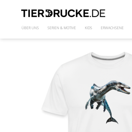
ÜBER UNS
SERIEN & MOTIVE
KIDS
ERWACHSENE
IM WILDEN WALD
SHIRTS
DIE FREUNDE DES PHARAO
FRAUENSHIRTS
MONSTAZ
POLLY & DIE GONS
IM LAND DER DINOSAURIER
ALLE MOTIVE