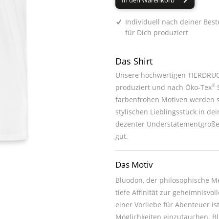
In den Warenkorb
Individuell nach deiner Best
für Dich produziert
Das Shirt
Unsere hochwertigen TIERDRUCK
®
produziert und nach Öko-Tex
S
farbenfrohen Motiven werden sie zum absoluten Hingucker oder z
stylischen Lieblingsstück in deinem Kleiderschrank. Du kannst jedes unsere
dezenter Understatementgröße 
gut.
Das Motiv
Bluodon, der philosophische M
tiefe Affinität zur geheimnisv
einer Vorliebe für Abenteuer is
Möglichkeiten einzutauchen. Bl