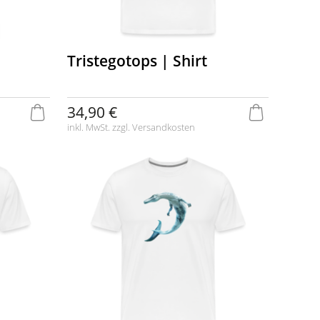
|
Tristegotops | Shirt
34,90 €
inkl. MwSt. zzgl.
Versandkosten