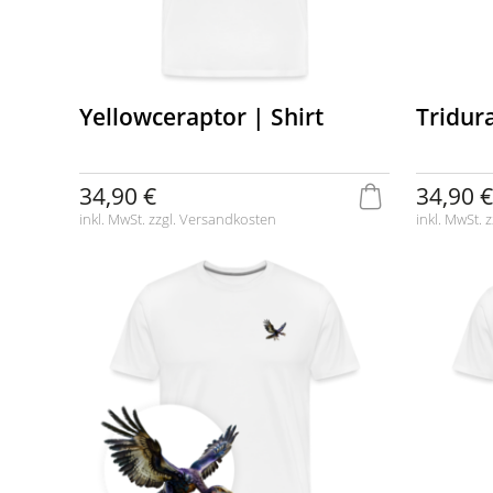
Yellowceraptor | Shirt
Tridura
34,90 €
34,90 €
inkl. MwSt. zzgl.
Versandkosten
inkl. MwSt. z