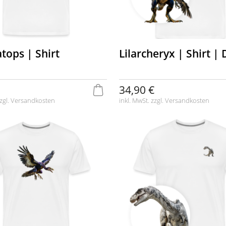
tops | Shirt
Lilarcheryx | Shirt |
34,90 €
zgl.
Versandkosten
inkl. MwSt. zzgl.
Versandkosten