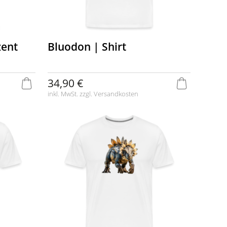
zent
Bluodon | Shirt
34,90 €
inkl. MwSt. zzgl.
Versandkosten