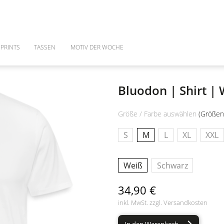
PRINTS
TASSEN
MOTIV DER WOCHE
Bluodon | Shirt |
Größe / Farbe auswählen
(Größen
S
M
L
XL
XXL
Weiß
Schwarz
34,90 €
inkl. MwSt. zzgl.
Versandkosten