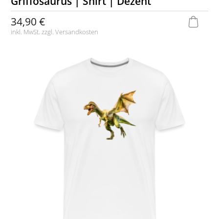
Griffosaurus | Shirt | Dezent
34,90 €
inkl. MwSt. zzgl.
Versandkosten