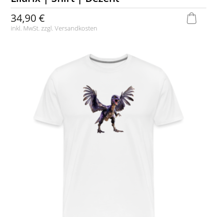
34,90 €
inkl. MwSt. zzgl.
Versandkosten