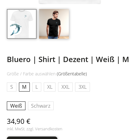
Bluero | Shirt | Dezent | Weiß | M
Größe / Farbe auswählen
(Größentabelle)
S
M
L
XL
XXL
3XL
Weiß
Schwarz
34,90 €
inkl. MwSt. zzgl.
Versandkosten