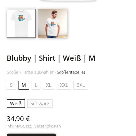
Blubby | Shirt | Weiß | M
Größe / Farbe auswählen
(Größentabelle)
S
M
L
XL
XXL
3XL
Weiß
Schwarz
34,90 €
inkl. MwSt. zzgl.
Versandkosten