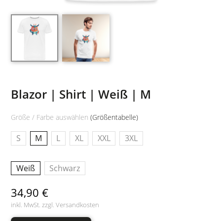
Blazor | Shirt | Weiß | M
Größe / Farbe auswählen
(Größentabelle)
S
M
L
XL
XXL
3XL
Weiß
Schwarz
34,90 €
inkl. MwSt. zzgl.
Versandkosten