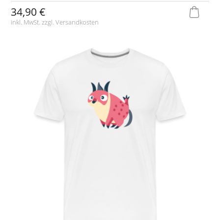
34,90 €
inkl. MwSt. zzgl.
Versandkosten