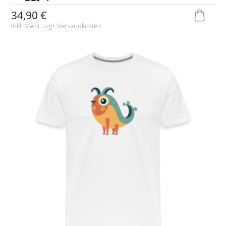
34,90 €
inkl. MwSt. zzgl.
Versandkosten