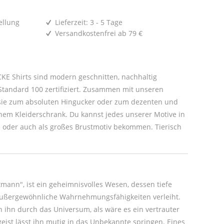
ellung
Lieferzeit: 3 - 5 Tage
Versandkostenfrei ab 79 €
E Shirts sind modern geschnitten, nachhaltig
tandard 100 zertifiziert. Zusammen mit unseren
um dezenten und
r Motive in
oder auch als großes Brustmotiv bekommen. Tierisch
tmann", ist ein geheimnisvolles Wesen, dessen tiefe
ßergewöhnliche Wahrnehmungsfähigkeiten verleiht.
n ihn durch das Universum, als wäre es ein vertrauter
geist lässt ihn mutig in das Unbekannte springen. Eines