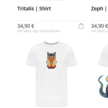
Tritalis | Shirt
Zeph |
34,90 €
34,90 €
inkl. MwSt. zzgl.
Versandkosten
inkl. MwSt. z