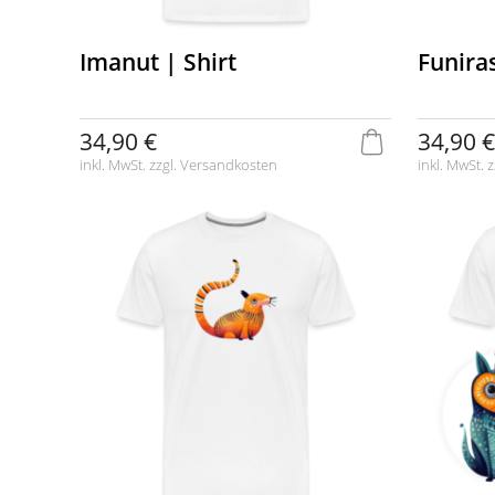
Imanut | Shirt
Funiras
34,90 €
34,90 €
inkl. MwSt. zzgl.
Versandkosten
inkl. MwSt. z