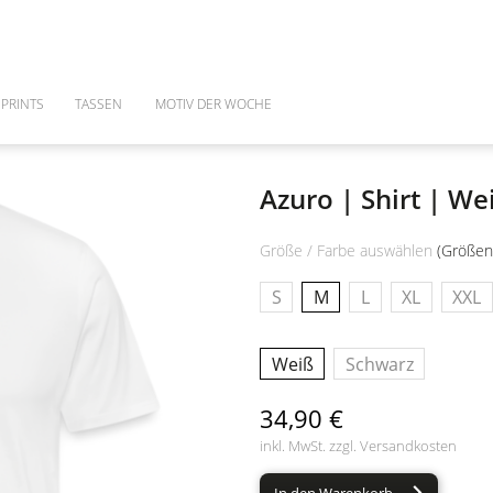
PRINTS
TASSEN
MOTIV DER WOCHE
Azuro | Shirt | We
Größe / Farbe auswählen
(Größen
S
M
L
XL
XXL
Weiß
Schwarz
34,90 €
inkl. MwSt. zzgl.
Versandkosten