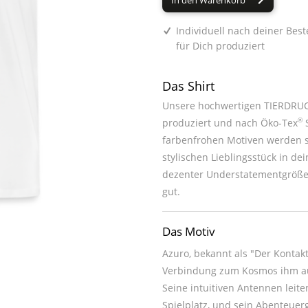
In den Warenkorb
Individuell nach deiner Best
für Dich produziert
Das Shirt
Unsere hochwertigen TIERDRUCK
®
produziert und nach Öko-Tex
S
farbenfrohen Motiven werden sie zum absoluten Hingucker oder z
stylischen Lieblingsstück in deinem Kleiderschrank. Du kannst jedes unsere
dezenter Understatementgröße 
gut.
Das Motiv
Azuro, bekannt als "Der Kontak
Verbindung zum Kosmos ihm au
Seine intuitiven Antennen leite
Spielplatz, und sein Abenteuer