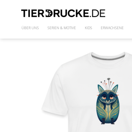
ÜBER UNS
SERIEN & MOTIVE
KIDS
ERWACHSENE
IM WILDEN WALD
SHIRTS
DIE FREUNDE DES PHARAO
FRAUENSHIRTS
MONSTAZ
POLLY & DIE GONS
IM LAND DER DINOSAURIER
ALLE MOTIVE