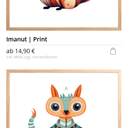
Imanut | Print
ab
14,90 €
inkl. MwSt. zzgl.
Versandkosten