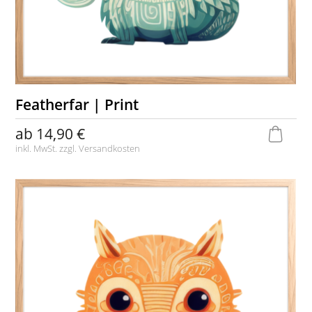
Featherfar | Print
ab
14,90 €
inkl. MwSt. zzgl.
Versandkosten