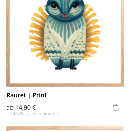
Rauret | Print
ab
14,90 €
inkl. MwSt. zzgl.
Versandkosten