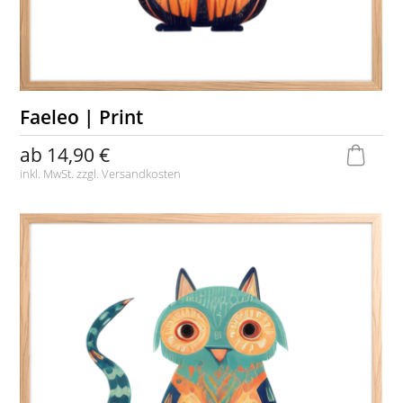
Faeleo | Print
ab
14,90 €
inkl. MwSt. zzgl.
Versandkosten