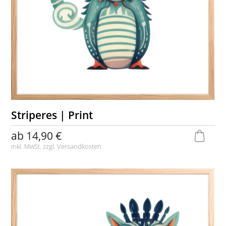
Striperes | Print
ab
14,90 €
inkl. MwSt. zzgl.
Versandkosten