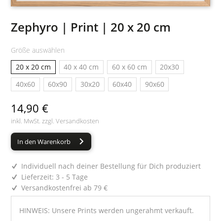
Zephyro | Print | 20 x 20 cm
Größe auswählen
20 x 20 cm
40 x 40 cm
60 x 60 cm
20x30
40x60
60x90
30x20
60x40
90x60
14,90 €
inkl. MwSt. zzgl.
Versandkosten
In den Warenkorb
Individuell nach deiner Bestellung für Dich produziert
Lieferzeit: 3 - 5 Tage
Versandkostenfrei ab 79 €
HINWEIS: Unsere Prints werden ungerahmt verkauft.