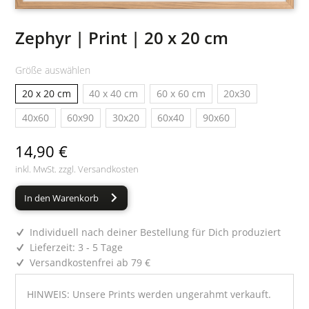
Zephyr | Print | 20 x 20 cm
Größe auswählen
20 x 20 cm
40 x 40 cm
60 x 60 cm
20x30
40x60
60x90
30x20
60x40
90x60
14,90 €
inkl. MwSt. zzgl.
Versandkosten
In den Warenkorb
Individuell nach deiner Bestellung für Dich produziert
Lieferzeit: 3 - 5 Tage
Versandkostenfrei ab 79 €
HINWEIS: Unsere Prints werden ungerahmt verkauft.