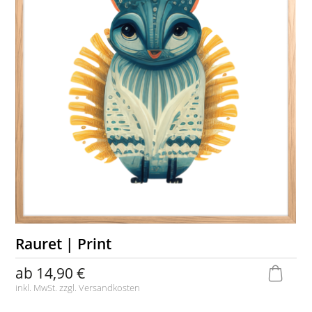
Rauret | Print
ab
14,90 €
inkl. MwSt. zzgl.
Versandkosten