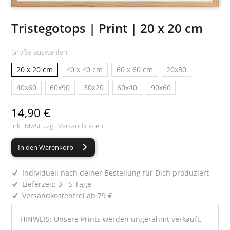
Tristegotops | Print | 20 x 20 cm
Größe auswählen
20 x 20 cm
40 x 40 cm
60 x 60 cm
20x30
40x60
60x90
30x20
60x40
90x60
14,90 €
inkl. MwSt. zzgl.
Versandkosten
In den Warenkorb
Individuell nach deiner Bestellung für Dich produziert
Lieferzeit: 3 - 5 Tage
Versandkostenfrei ab 79 €
HINWEIS: Unsere Prints werden ungerahmt verkauft.