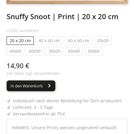
Snuffy Snoot | Print | 20 x 20 cm
Größe auswählen
20 x 20 cm
40 x 40 cm
60 x 60 cm
20x30
40x60
60x90
30x20
60x40
90x60
14,90 €
inkl. MwSt. zzgl.
Versandkosten
In den Warenkorb
Individuell nach deiner Bestellung für Dich produziert
Lieferzeit: 3 - 5 Tage
Versandkostenfrei ab 79 €
HINWEIS: Unsere Prints werden ungerahmt verkauft.