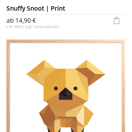
Snuffy Snoot | Print
ab
14,90 €
inkl. MwSt. zzgl.
Versandkosten