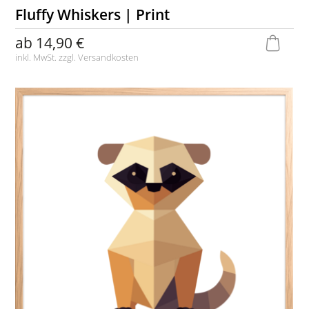
Fluffy Whiskers | Print
ab
14,90 €
inkl. MwSt. zzgl.
Versandkosten