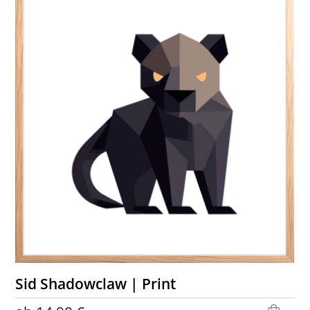
Sid Shadowclaw | Print