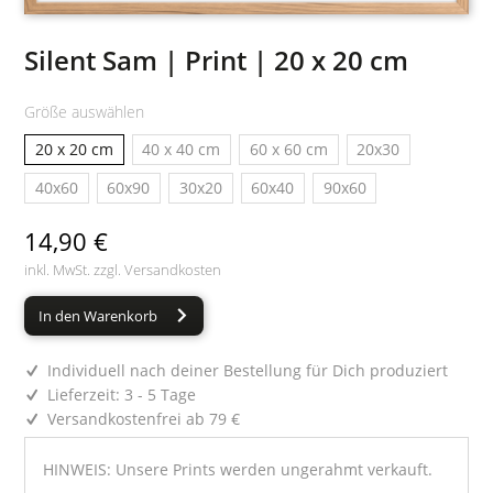
Silent Sam | Print | 20 x 20 cm
Größe auswählen
20 x 20 cm
40 x 40 cm
60 x 60 cm
20x30
40x60
60x90
30x20
60x40
90x60
14,90 €
inkl. MwSt. zzgl.
Versandkosten
In den Warenkorb
Individuell nach deiner Bestellung für Dich produziert
Lieferzeit: 3 - 5 Tage
Versandkostenfrei ab 79 €
HINWEIS: Unsere Prints werden ungerahmt verkauft.