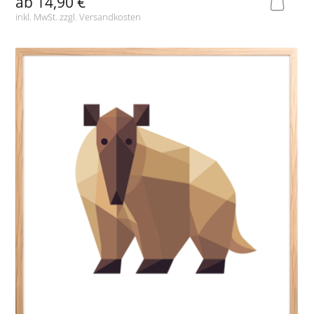
ab
14,90 €
inkl. MwSt. zzgl.
Versandkosten