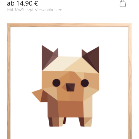
ab
14,90 €
inkl. MwSt. zzgl.
Versandkosten