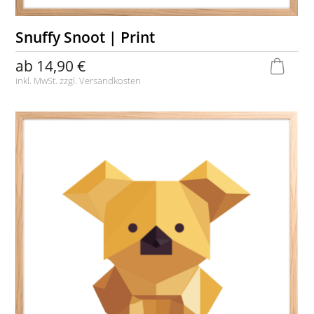
Snuffy Snoot | Print
ab
14,90 €
inkl. MwSt. zzgl.
Versandkosten