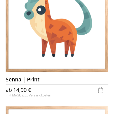
Senna | Print
ab
14,90 €
inkl. MwSt. zzgl.
Versandkosten