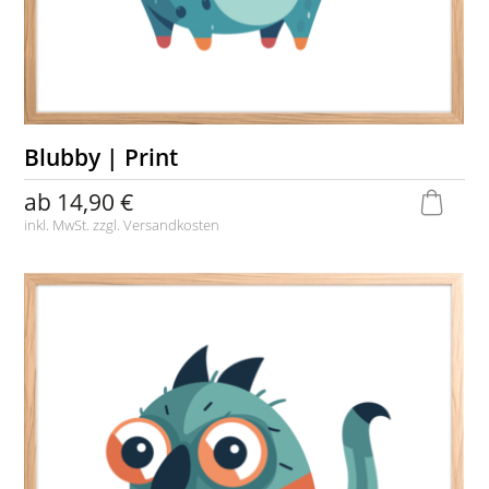
Blubby | Print
ab
14,90 €
inkl. MwSt. zzgl.
Versandkosten