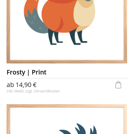
Frosty | Print
ab
14,90 €
inkl. MwSt. zzgl.
Versandkosten