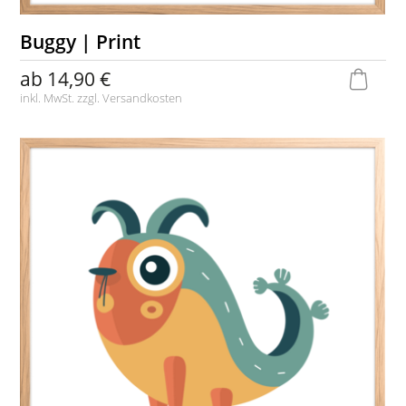
Buggy | Print
ab
14,90 €
inkl. MwSt. zzgl.
Versandkosten