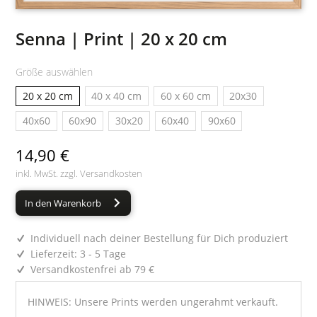
Senna | Print | 20 x 20 cm
Größe auswählen
20 x 20 cm
40 x 40 cm
60 x 60 cm
20x30
40x60
60x90
30x20
60x40
90x60
14,90 €
inkl. MwSt. zzgl.
Versandkosten
In den Warenkorb
Individuell nach deiner Bestellung für Dich produziert
Lieferzeit: 3 - 5 Tage
Versandkostenfrei ab 79 €
HINWEIS: Unsere Prints werden ungerahmt verkauft.