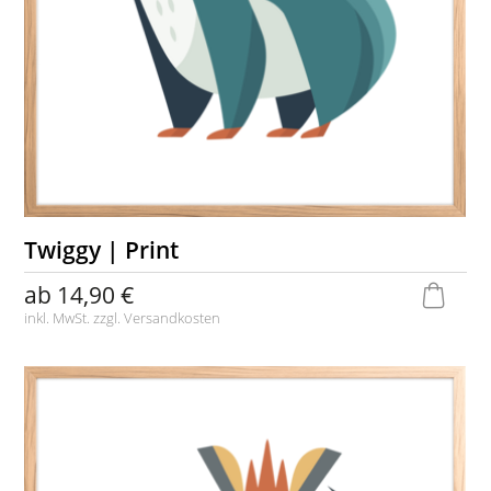
Twiggy | Print
ab
14,90 €
inkl. MwSt. zzgl.
Versandkosten