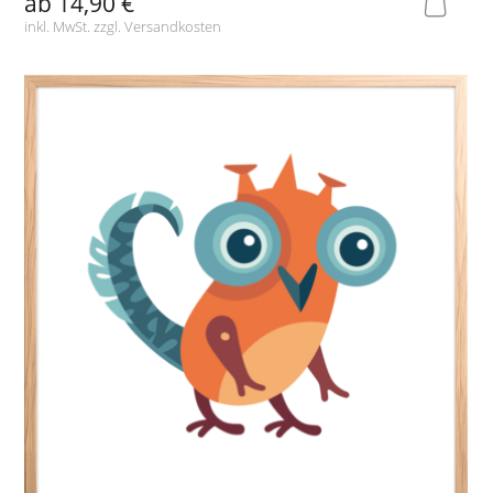
ab
14,90 €
inkl. MwSt. zzgl.
Versandkosten