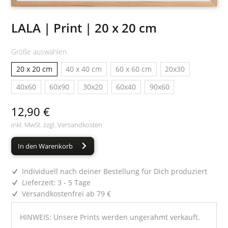
LALA | Print | 20 x 20 cm
Größe auswählen
20 x 20 cm
40 x 40 cm
60 x 60 cm
20x30
40x60
60x90
30x20
60x40
90x60
12,90 €
inkl. MwSt. zzgl.
Versandkosten
In den Warenkorb
Individuell nach deiner Bestellung für Dich produziert
Lieferzeit: 3 - 5 Tage
Versandkostenfrei ab 79 €
HINWEIS: Unsere Prints werden ungerahmt verkauft.