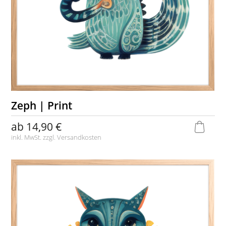
Zeph | Print
ab
14,90 €
inkl. MwSt. zzgl.
Versandkosten