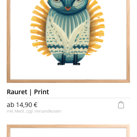
Rauret | Print
ab
14,90 €
inkl. MwSt. zzgl.
Versandkosten