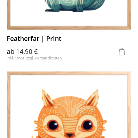
Featherfar | Print
ab
14,90 €
inkl. MwSt. zzgl.
Versandkosten