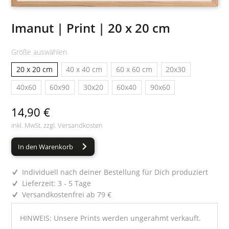
Imanut | Print | 20 x 20 cm
Größe auswählen
20 x 20 cm
40 x 40 cm
60 x 60 cm
20x30
40x60
60x90
30x20
60x40
90x60
14,90 €
inkl. MwSt. zzgl.
Versandkosten
In den Warenkorb
Individuell nach deiner Bestellung für Dich produziert
Lieferzeit: 3 - 5 Tage
Versandkostenfrei ab 79 €
HINWEIS: Unsere Prints werden ungerahmt verkauft.