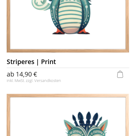
Striperes | Print
ab
14,90 €
inkl. MwSt. zzgl.
Versandkosten