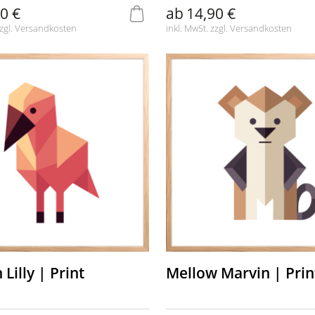
0 €
ab
14,90 €
zgl.
Versandkosten
inkl. MwSt. zzgl.
Versandkosten
Lilly | Print
Mellow Marvin | Prin