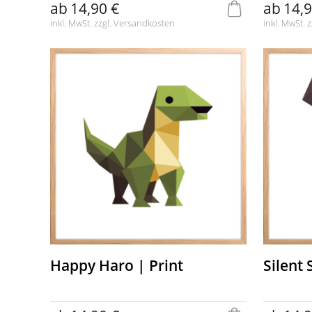
ab
14,90 €
ab
14,9
inkl. MwSt. zzgl.
Versandkosten
inkl. MwSt. z
Happy Haro | Print
Silent 