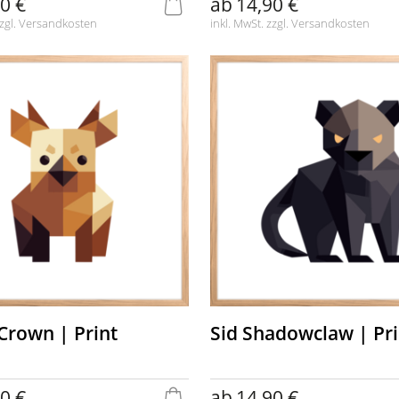
0 €
ab
14,90 €
zgl.
Versandkosten
inkl. MwSt. zzgl.
Versandkosten
 Crown | Print
Sid Shadowclaw | Pri
0 €
ab
14,90 €