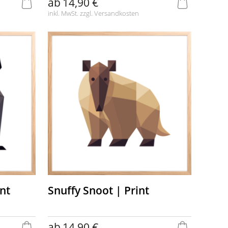
ab
14,90 €
inkl. MwSt. zzgl.
Versandkosten
nt
Snuffy Snoot | Print
ab
14,90 €