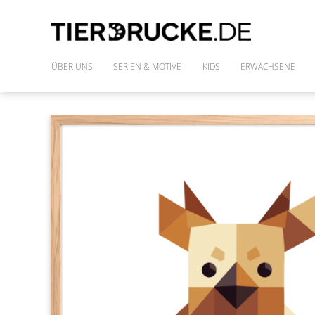
ÜBER UNS
SERIEN & MOTIVE
KIDS
ERWACHSENE
IM WILDEN WALD
SHIRTS
DIE FREUNDE DES PHARAO
FRAUENSHIRTS
MONSTAZ
POLLY & DIE GONS
IM LAND DER DINOSAURIER
ALLE MOTIVE