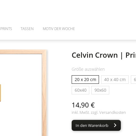
PRINTS
TASSEN
MOTIV DER WOCHE
Celvin Crown | Pri
Größe auswählen
20 x 20 cm
40 x 40 cm
6
60x40
90x60
14,90 €
inkl. MwSt. zzgl.
Versandkosten
In den Warenkorb