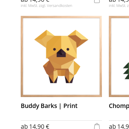
inkl. MwSt. zzgl.
Versandkosten
inkl. MwSt. z
Buddy Barks | Print
Chompy
ab
14,90 €
ab
14,9