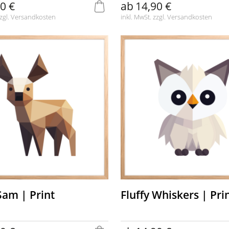
0 €
ab
14,90 €
zgl.
Versandkosten
inkl. MwSt. zzgl.
Versandkosten
Sam | Print
Fluffy Whiskers | Pri