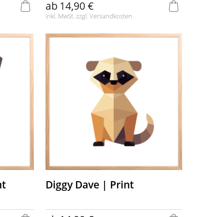
ab
14,90 €
inkl. MwSt. zzgl.
Versandkosten
nt
Diggy Dave | Print