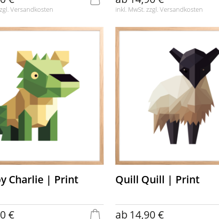
zgl.
Versandkosten
inkl. MwSt. zzgl.
Versandkosten
 Charlie | Print
Quill Quill | Print
0 €
ab
14,90 €