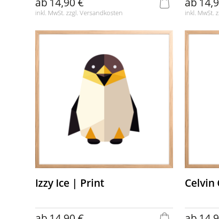
ab
14,90 €
ab
14,9
inkl. MwSt. zzgl.
Versandkosten
inkl. MwSt. z
Izzy Ice | Print
Celvin
ab
14,90 €
ab
14,9