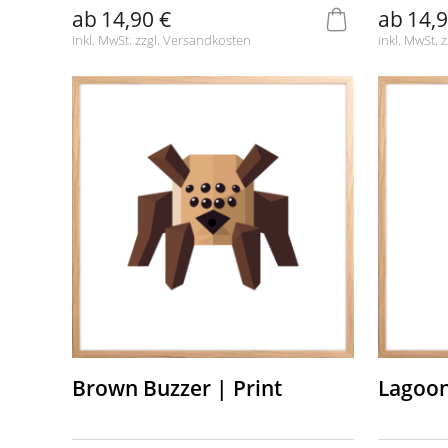
ab
14,90 €
ab
14,9
inkl. MwSt. zzgl.
Versandkosten
inkl. MwSt. z
Brown Buzzer | Print
Lagoon 