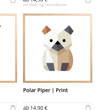
inkl. MwSt. zzgl.
Versandkosten
Polar Piper | Print
ab
14,90 €