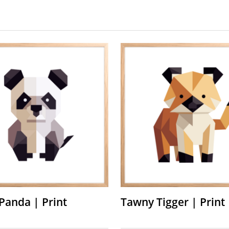
Panda | Print
Tawny Tigger | Print