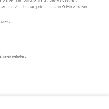
erwartet. Sein Durchschreiten des Waldes geht
üstern der Anerkennung einher – denn Celvin wird von
 Motiv
ahmen geliefert