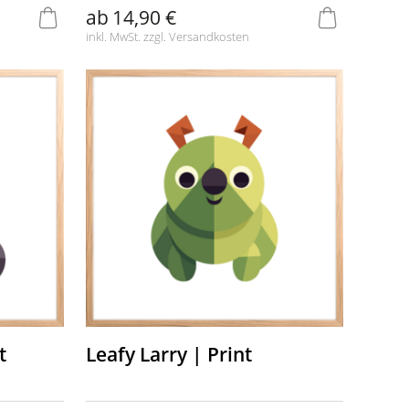
ab
14,90 €
inkl. MwSt. zzgl.
Versandkosten
t
Leafy Larry | Print