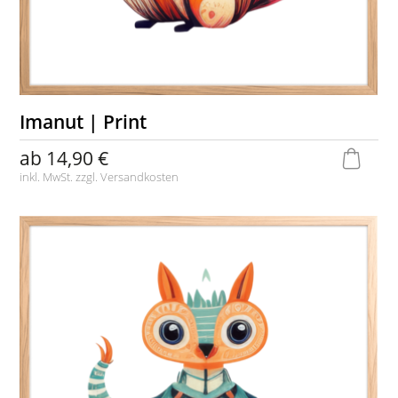
Imanut | Print
ab
14,90 €
inkl. MwSt. zzgl.
Versandkosten