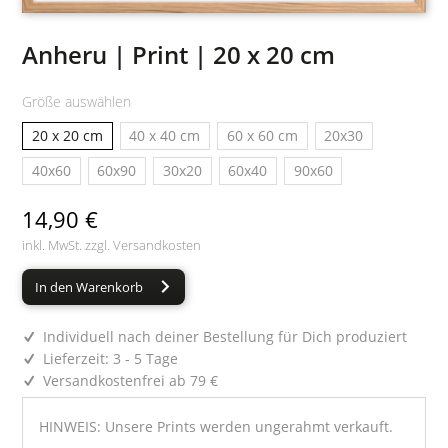
Anheru | Print | 20 x 20 cm
Größe auswählen
20 x 20 cm
40 x 40 cm
60 x 60 cm
20x30
40x60
60x90
30x20
60x40
90x60
14,90 €
inkl. MwSt. zzgl.
Versandkosten
In den Warenkorb
Individuell nach deiner Bestellung für Dich produziert
Lieferzeit: 3 - 5 Tage
Versandkostenfrei ab 79 €
HINWEIS: Unsere Prints werden ungerahmt verkauft.