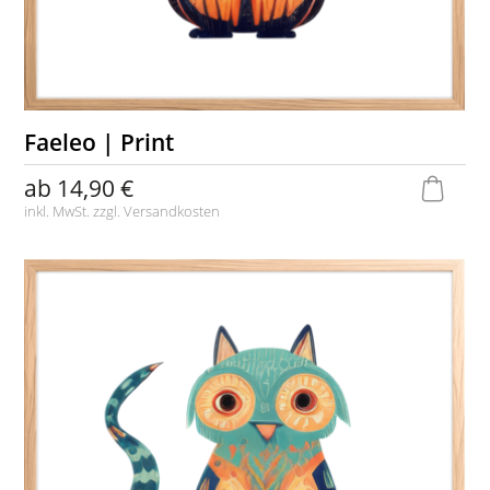
Faeleo | Print
ab
14,90 €
inkl. MwSt. zzgl.
Versandkosten