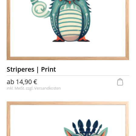
Striperes | Print
ab
14,90 €
inkl. MwSt. zzgl.
Versandkosten