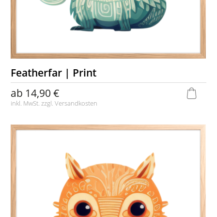
Featherfar | Print
ab
14,90 €
inkl. MwSt. zzgl.
Versandkosten