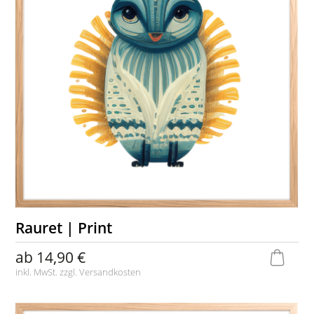
Rauret | Print
ab
14,90 €
inkl. MwSt. zzgl.
Versandkosten