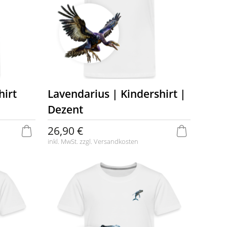
hirt
Lavendarius | Kindershirt |
Dezent
26,90 €
inkl. MwSt. zzgl.
Versandkosten