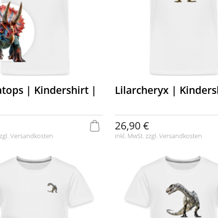
tops | Kindershirt |
Lilarcheryx | Kinders
26,90 €
zgl.
Versandkosten
inkl. MwSt. zzgl.
Versandkosten