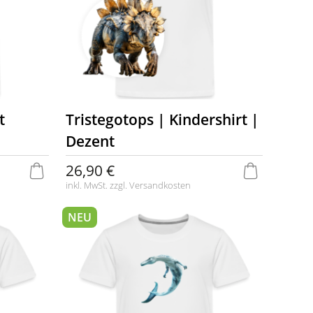
t
Tristegotops | Kindershirt |
Dezent
26,90 €
inkl. MwSt. zzgl.
Versandkosten
NEU