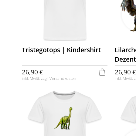
Tristegotops | Kindershirt
Lilarch
Dezent
26,90 €
26,90 €
inkl. MwSt. zzgl.
Versandkosten
inkl. MwSt. z