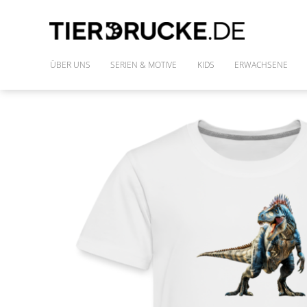
ÜBER UNS
SERIEN & MOTIVE
KIDS
ERWACHSENE
IM WILDEN WALD
SHIRTS
DIE FREUNDE DES PHARAO
FRAUENSHIRTS
MONSTAZ
POLLY & DIE GONS
IM LAND DER DINOSAURIER
ALLE MOTIVE