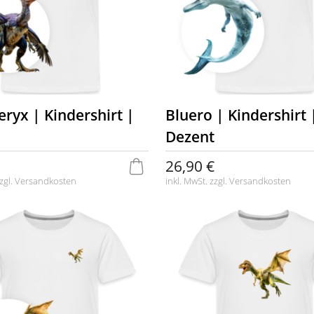
eryx | Kindershirt |
Bluero | Kindershirt 
Dezent
26,90 €
zgl.
Versandkosten
inkl. MwSt. zzgl.
Versandkosten