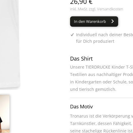
26,90 €
inkl. MwSt. zzgl.
Versandkosten
In den Warenkorb
Individuell nach deiner Best
für Dich produziert
Das Shirt
Unsere TIERDRUCKE Kinder T-Sh
Textilien aus nachhaltiger Prod
in Kindergarten oder Schule, s
und tierisch gemütlich.
Das Motiv
Tronarus ist die Verkörperung
Tarnkünstler, dessen Fähigkeit
seine stachelige Rückenlinie ist