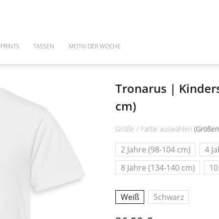
PRINTS
TASSEN
MOTIV DER WOCHE
Tronarus | Kinders
cm)
Größe / Farbe auswählen
(Größen
2 Jahre (98-104 cm)
4 J
8 Jahre (134-140 cm)
10
Weiß
Schwarz