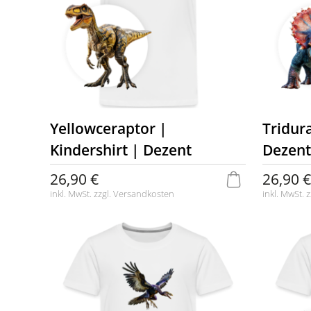
Yellowceraptor |
Tridura
Kindershirt | Dezent
Dezent
26,90 €
26,90 €
inkl. MwSt. zzgl.
Versandkosten
inkl. MwSt. z