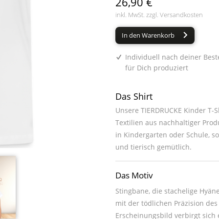
26,90 €
inkl. MwSt. zzgl.
Versandkosten
In den Warenkorb
Individuell nach deiner Best
für Dich produziert
Das Shirt
Unsere TIERDRUCKE Kinder T-Sh
Textilien aus nachhaltiger Prod
in Kindergarten oder Schule, s
und tierisch gemütlich.
Das Motiv
Stingbane, die stachelige Hyäne
mit der tödlichen Präzision de
Erscheinungsbild verbirgt sich 