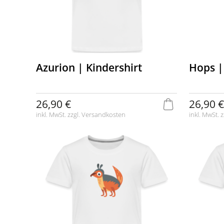
Azurion | Kindershirt
Hops |
26,90 €
26,90 €
inkl. MwSt. zzgl.
Versandkosten
inkl. MwSt. z