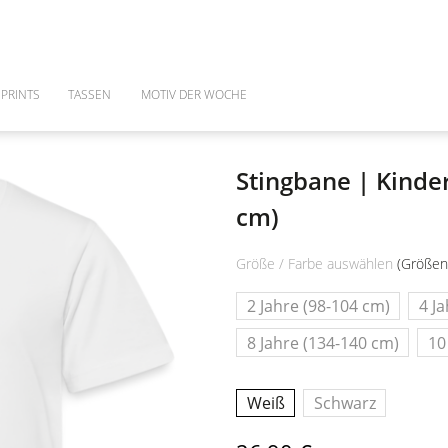
PRINTS
TASSEN
MOTIV DER WOCHE
Stingbane | Kinder
cm)
Größe / Farbe auswählen
(Größen
2 Jahre (98-104 cm)
4 J
8 Jahre (134-140 cm)
10
Weiß
Schwarz