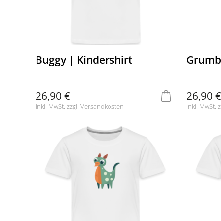
Buggy | Kindershirt
Grumbl
26,90 €
26,90 €
inkl. MwSt. zzgl.
Versandkosten
inkl. MwSt. z