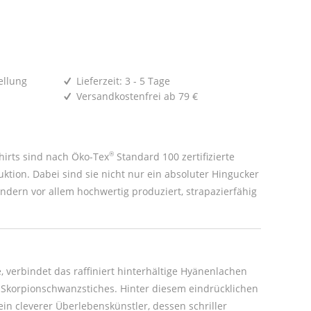
ellung
Lieferzeit: 3 - 5 Tage
Versandkostenfrei ab 79 €
®
irts sind nach Öko-Tex
Standard 100 zertifizierte
uktion. Dabei sind sie nicht nur ein absoluter Hingucker
ondern vor allem hochwertig produziert, strapazierfähig
, verbindet das raffiniert hinterhältige Hyänenlachen
s Skorpionschwanzstiches. Hinter diesem eindrücklichen
ein cleverer Überlebenskünstler, dessen schriller