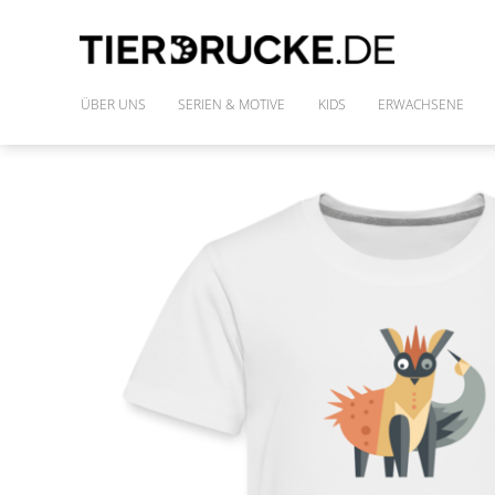
ÜBER UNS
SERIEN & MOTIVE
KIDS
ERWACHSENE
IM WILDEN WALD
SHIRTS
DIE FREUNDE DES PHARAO
FRAUENSHIRTS
MONSTAZ
POLLY & DIE GONS
IM LAND DER DINOSAURIER
ALLE MOTIVE