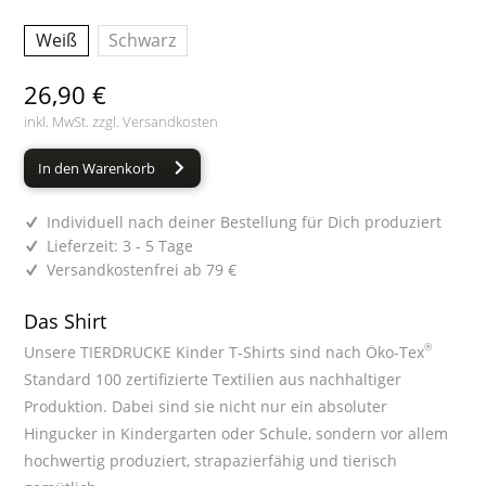
Weiß
Schwarz
26,90 €
inkl. MwSt. zzgl.
Versandkosten
In den Warenkorb
Individuell nach deiner Bestellung für Dich produziert
Lieferzeit: 3 - 5 Tage
Versandkostenfrei ab 79 €
Das Shirt
®
Unsere TIERDRUCKE Kinder T-Shirts sind nach Öko-Tex
Standard 100 zertifizierte Textilien aus nachhaltiger
Produktion. Dabei sind sie nicht nur ein absoluter
Hingucker in Kindergarten oder Schule, sondern vor allem
hochwertig produziert, strapazierfähig und tierisch