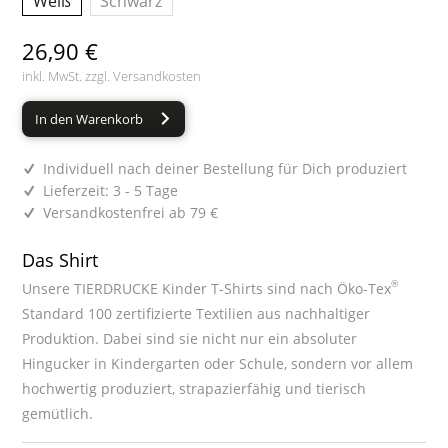
Weiß
Schwarz
26,90 €
inkl. MwSt. zzgl.
Versandkosten
In den Warenkorb
Individuell nach deiner Bestellung für Dich produziert
Lieferzeit: 3 - 5 Tage
Versandkostenfrei ab 79 €
Das Shirt
®
Unsere TIERDRUCKE Kinder T-Shirts sind nach Öko-Tex
Standard 100 zertifizierte Textilien aus nachhaltiger
Produktion. Dabei sind sie nicht nur ein absoluter
Hingucker in Kindergarten oder Schule, sondern vor allem
hochwertig produziert, strapazierfähig und tierisch
gemütlich.