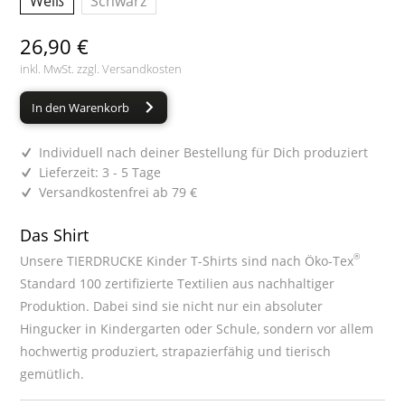
Weiß
Schwarz
26,90 €
inkl. MwSt. zzgl.
Versandkosten
In den Warenkorb
Individuell nach deiner Bestellung für Dich produziert
Lieferzeit: 3 - 5 Tage
Versandkostenfrei ab 79 €
Das Shirt
®
Unsere TIERDRUCKE Kinder T-Shirts sind nach Öko-Tex
Standard 100 zertifizierte Textilien aus nachhaltiger
Produktion. Dabei sind sie nicht nur ein absoluter
Hingucker in Kindergarten oder Schule, sondern vor allem
hochwertig produziert, strapazierfähig und tierisch
gemütlich.