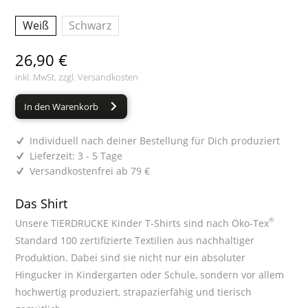
Weiß
Schwarz
26,90 €
inkl. MwSt. zzgl.
Versandkosten
In den Warenkorb
Individuell nach deiner Bestellung für Dich produziert
Lieferzeit: 3 - 5 Tage
Versandkostenfrei ab 79 €
Das Shirt
®
Unsere TIERDRUCKE Kinder T-Shirts sind nach Öko-Tex
Standard 100 zertifizierte Textilien aus nachhaltiger
Produktion. Dabei sind sie nicht nur ein absoluter
Hingucker in Kindergarten oder Schule, sondern vor allem
hochwertig produziert, strapazierfähig und tierisch