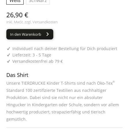
Weiß
Schwarz
26,90 €
inkl. MwSt. zzgl.
Versandkosten
In den Warenkorb
Individuell nach deiner Bestellung für Dich produziert
Lieferzeit: 3 - 5 Tage
Versandkostenfrei ab 79 €
Das Shirt
®
Unsere TIERDRUCKE Kinder T-Shirts sind nach Öko-Tex
Standard 100 zertifizierte Textilien aus nachhaltiger
Produktion. Dabei sind sie nicht nur ein absoluter
Hingucker in Kindergarten oder Schule, sondern vor allem
hochwertig produziert, strapazierfähig und tierisch
gemütlich.